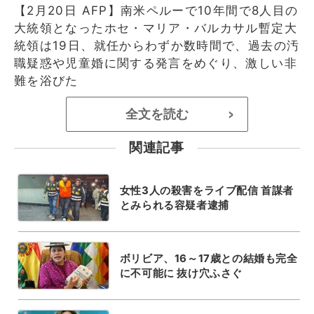
【2月20日 AFP】南米ペルーで10年間で8人目の
大統領となったホセ・マリア・バルカサル暫定大
統領は19日、就任からわずか数時間で、過去の汚
職疑惑や児童婚に関する発言をめぐり、激しい非
難を浴びた
全文を読む
>
関連記事
女性3人の殺害をライブ配信 首謀者
とみられる容疑者逮捕
ボリビア、16～17歳との結婚も完全
に不可能に 抜け穴ふさぐ