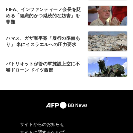
FIFA、インファンティーノ会長を貶
める「組織的かつ継続的な妨害」を
非難
ハマス、ガザ和平案「履行の準備あ
り」 米にイスラエルへの圧力要求
パトリオット保管の軍施設上空に不
審ドローン ドイツ西部
サイトからのお知らせ
サイトに関するヘルプ