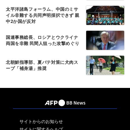
太平洋諸島フォーラム、中国のミサ
イル非難する共同声明採択できず 親
中2か国が反対
国連事務総長、ロシアとウクライナ
両国を非難 民間人狙った攻撃めぐり
北朝鮮指導部、夏バテ対策に犬肉ス
ープ「補身湯」推奨
サイトからのお知らせ
サイトに関するヘルプ