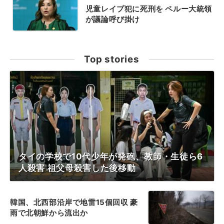
児童レイプ犯に死刑を ペルー大統領
が議論呼び掛け
Top stories
タイの学校で10代少年が発砲、教師・生徒ら6
人殺害 祖父母殺害した後移動
韓国、北西部沿岸で地雷15個回収 豪
雨で北朝鮮から流出か