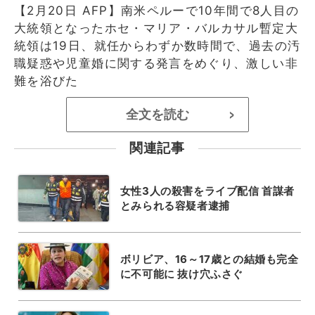
【2月20日 AFP】南米ペルーで10年間で8人目の
大統領となったホセ・マリア・バルカサル暫定大
統領は19日、就任からわずか数時間で、過去の汚
職疑惑や児童婚に関する発言をめぐり、激しい非
難を浴びた
全文を読む
>
関連記事
女性3人の殺害をライブ配信 首謀者
とみられる容疑者逮捕
ボリビア、16～17歳との結婚も完全
に不可能に 抜け穴ふさぐ