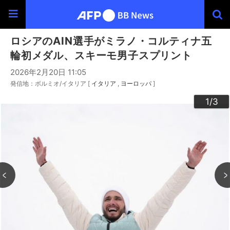
ロシアのAIN選手がミラノ・コルティナ五
輪初メダル、スキーモ男子スプリント
2026年2月20日 11:05
発信地：ボルミオ/イタリア [
イタリア
ヨーロッパ
]
3
2
1
/3
/3
/3