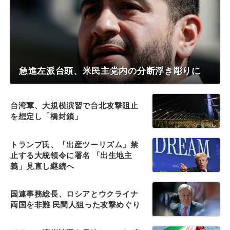
急進左派台頭、米民主党内の分断浮き彫りに
台湾軍、大規模演習で台北攻撃阻止
を想定し「橋封鎖」
トランプ氏、「出産ツーリズム」禁
止する大統領令に署名 「出生地主
義」見直し継続へ
国連事務総長、ロシアとウクライナ
両国を非難 民間人狙った攻撃めぐり