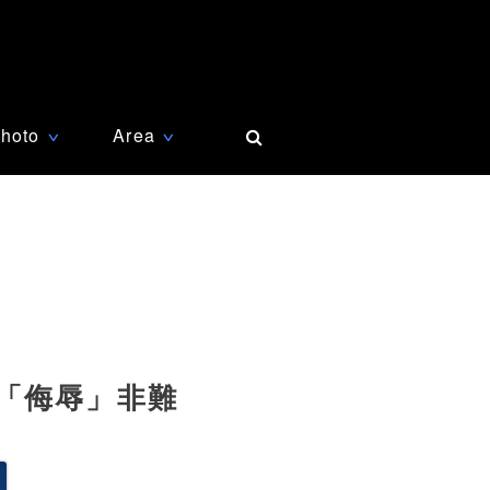
hoto
Area
∨
∨
「侮辱」非難