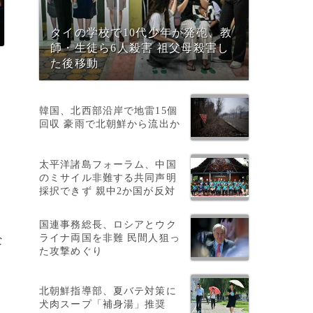
タイの学校で10代少年が発砲、教
師・生徒ら6人殺害 祖父母殺害し
た後移動
韓国、北西部沿岸で地雷15個
回収 豪雨で北朝鮮から流出か
太平洋諸島フォーラム、中国
のミサイル非難する共同声明
採択できず 親中2か国が反対
国連事務総長、ロシアとウク
ライナ両国を非難 民間人狙っ
な
た攻撃めぐり
北朝鮮指導部、夏バテ対策に
犬肉スープ「補身湯」推奨