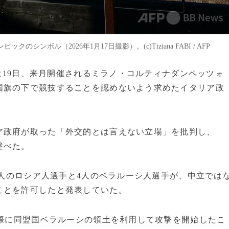
ボル（2026年1月17日撮影）。(c)Tiziana FABI / AFP
館は19日、来月開催されるミラノ・コルティナダンペッツォ
国旗の下で競技することを認めないよう求めたイタリア政
ア政府が取った「外交的とは言えない立場」を批判し、
述べた。
6人のロシア人選手と4人のベラルーシ人選手が、中立では
ことを許可したと発表していた。
の際に同盟国ベラルーシの領土を利用して攻撃を開始したこ