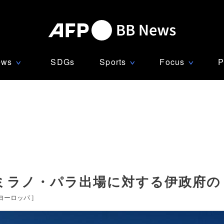
ews
SDGs
Sports
Focus
P
∨
∨
∨
ミラノ・パラ出場に対する伊政府の
ヨーロッパ
]