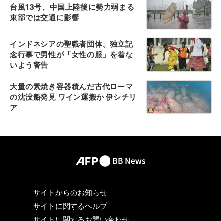
台風13号、中国上陸後に勢力弱まる
東部では交通に影響
インドネシアの聖職者団体、独立記
念行事で男性が「女性の服」を着な
いよう警告
大量の素焼き容器積んだ古代ローマ
の沈没船発見 ワイン運搬か 伊シチリ
ア
サイトからのお知らせ
サイトに関するヘルプ
サイトに関するお問い合わせ