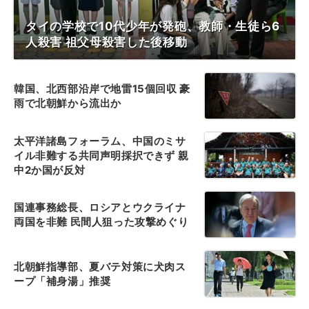
タイの学校で10代少年が発砲、教師・生徒ら6
人殺害 祖父母殺害した後移動
韓国、北西部沿岸で地雷15個回収 豪
雨で北朝鮮から流出か
太平洋諸島フォーラム、中国のミサ
イル非難する共同声明採択できず 親
中2か国が反対
国連事務総長、ロシアとウクライナ
両国を非難 民間人狙った攻撃めぐり
北朝鮮指導部、夏バテ対策に犬肉ス
ープ「補身湯」推奨