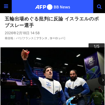
五輪出場めぐる批判に反論 イスラエルのボ
ブスレー選手
2026年2月18日 14:58
発信地：パリ/フランス [
フランス
ヨーロッパ
]
3
4
2
5
1
/5
/5
/5
/5
/5