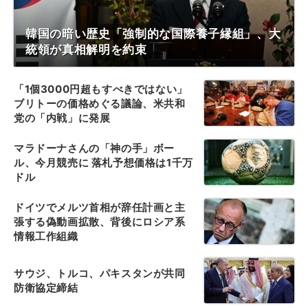
韓国の暗い歴史「強制的な国際養子縁組」、大
統領が真相解明を約束
「1個3000円超もすべきではない」
ブリトーの価格めぐる議論、米共和
党の「内戦」に発展
マラドーナさんの「神の手」ボー
ル、今月競売に 落札予想価格は1千万
ドル
ドイツでメルツ首相が辞任計画と主
張する偽動画拡散、背後にロシア系
情報工作組織
サウジ、トルコ、パキスタンが共同
防衛協定締結