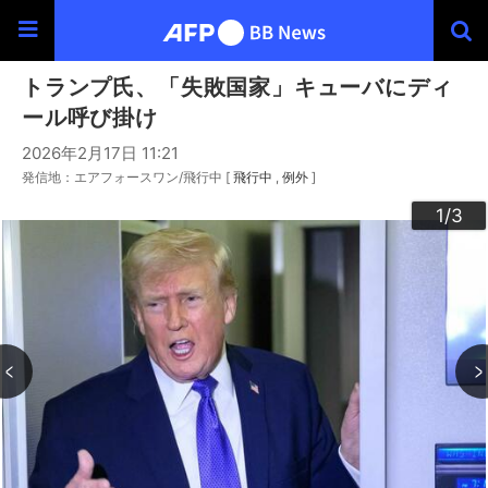
トランプ氏、「失敗国家」キューバにディ
ール呼び掛け
2026年2月17日 11:21
発信地：エアフォースワン/飛行中 [
飛行中
例外
]
3
2
1
/3
/3
/3