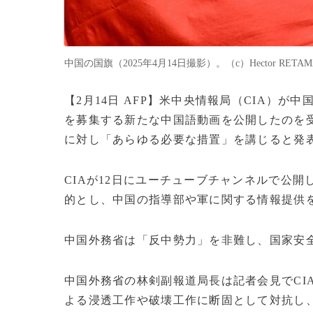
中国の国旗（2025年4月14日撮影）。（c）Hector RETAMA
【2月14日 AFP】米中央情報局（CIA）
を募集する新たな中国語動画を公開したのを受
に対し「あらゆる必要な措置」を講じると発
CIAが12日にユーチューブチャンネルで公
的とし、中国の指導部や軍に関する情報提供
中国外務省は「反中勢力」を非難し、国家安
中国外務省の林剣副報道局長は記者会見でCI
よる浸透工作や破壊工作に断固として対抗し