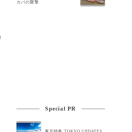
カバの襲撃
自
Special PR
軍
東京特集:TOKYO UPDATES