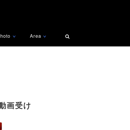
hoto
Area
∨
∨
集動画受け