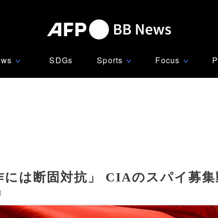
ews
SDGs
Sports
Focus
P
∨
∨
∨
には断固対抗」 CIAのスパイ募
]