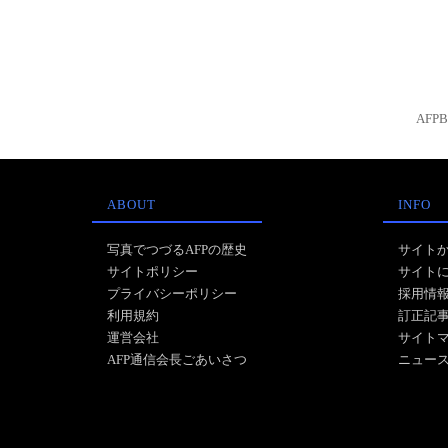
AFP
ABOUT
INFO
写真でつづるAFPの歴史
サイト
サイトポリシー
サイト
プライバシーポリシー
採用情
利用規約
訂正記
運営会社
サイト
AFP通信会長ごあいさつ
ニュー