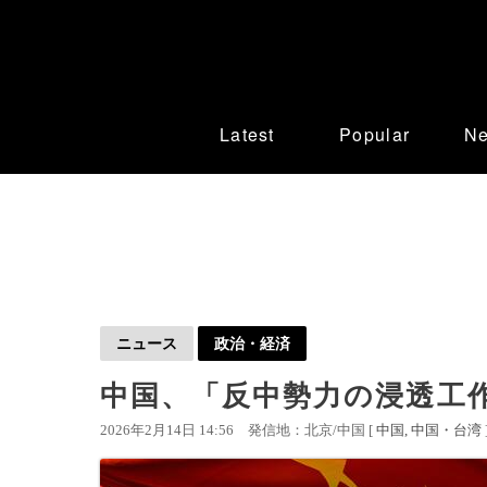
Latest
Popular
N
ニュース
政治・経済
中国、「反中勢力の浸透工作
2026年2月14日 14:56
発信地：北京/中国 [
中国
中国・台湾