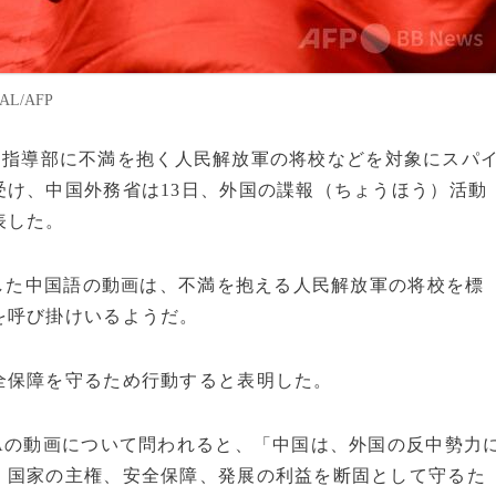
L/AFP
が中国指導部に不満を抱く人民解放軍の将校などを対象にスパ
け、中国外務省は13日、外国の諜報（ちょうほう）活動
表した。
開した中国語の動画は、不満を抱える人民解放軍の将校を標
を呼び掛けいるようだ。
全保障を守るため行動すると表明した。
Aの動画について問われると、「中国は、外国の反中勢力
、国家の主権、安全保障、発展の利益を断固として守るた