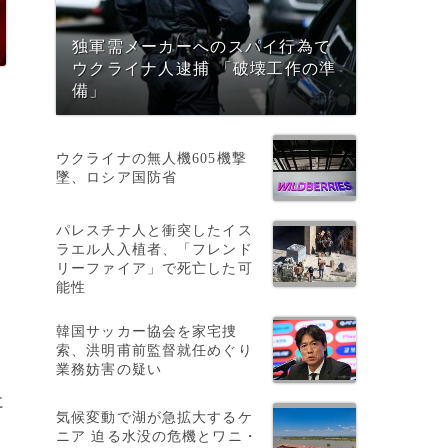
独軍需メーカーへのスパイ行為で
ウクライナ人逮捕 「破壊工作の準
備」
イ
ウクライナの無人機605機撃
墜、ロシア国防省
パレスチナ人と衝突したイス
ラエル人入植者、「フレンド
リーファイア」で死亡した可
能性
韓国サッカー協会を家宅捜
索、洪明甫前監督就任めぐり
業務妨害の疑い
に
気候変動で湖が急拡大するケ
ニア 迫る水没の危機とワニ・