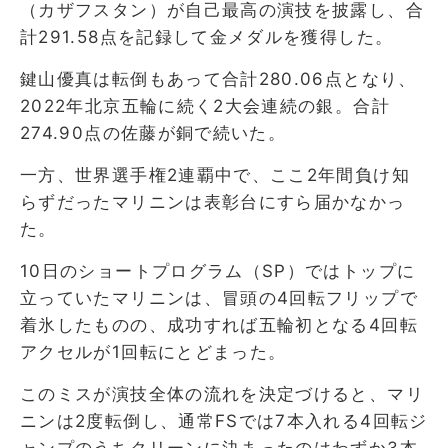
（カザフスタン）が自己最高の演技を披露し、合
計291.58点を記録して金メダルを獲得した。
鍵山優真は転倒もあって合計280.06点となり、
2022年北京五輪に続く2大会連続の銀。合計
274.90点の佐藤が銅で続いた。
一方、世界選手権2連覇中で、ここ2年間負け知
らずだったマリニンは表彰台にすら届かなかっ
た。
10日のショートプログラム（SP）ではトップに
立っていたマリニンは、冒頭の4回転フリップで
着氷したものの、成功すれば五輪初となる4回転
アクセルが1回転にとどまった。
このミスが演技全体の流れを決定づけると、マリ
ニンは2度転倒し、通常FSでは7本入れる4回転ジ
ャンプのうちクリーンに決まったのはわずか3本