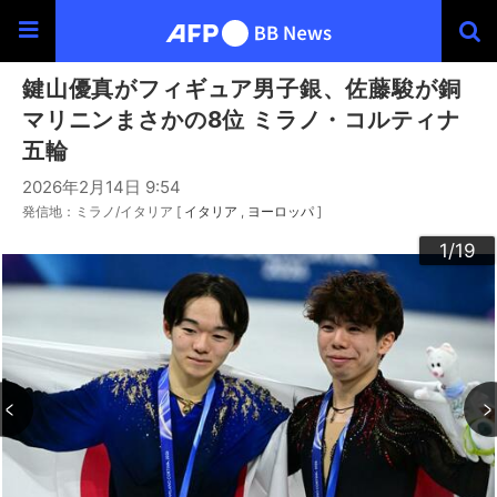
鍵山優真がフィギュア男子銀、佐藤駿が銅
マリニンまさかの8位 ミラノ・コルティナ
五輪
2026年2月14日 9:54
発信地：ミラノ/イタリア [
イタリア
ヨーロッパ
]
10
13
14
16
19
12
15
17
18
11
3
4
6
9
2
5
7
8
1
/19
/19
/19
/19
/19
/19
/19
/19
/19
/19
/19
/19
/19
/19
/19
/19
/19
/19
/19