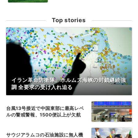
Top stories
イラン革命防衛隊、ホルムズ海峡の封鎖継続強
調 全要求の受け入れ迫る
台風13号接近で中国東部に最高レベ
ルの警戒警報、1500便以上が欠航
サウジアラムコの石油施設に無人機