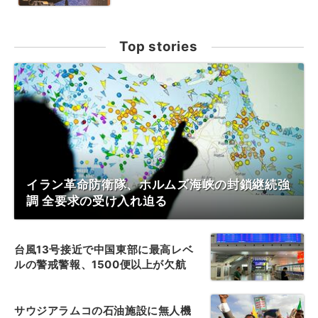
Top stories
イラン革命防衛隊、ホルムズ海峡の封鎖継続強
調 全要求の受け入れ迫る
台風13号接近で中国東部に最高レベ
ルの警戒警報、1500便以上が欠航
サウジアラムコの石油施設に無人機