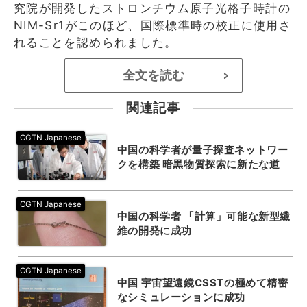
究院が開発したストロンチウム原子光格子時計の
NIM-Sr1がこのほど、国際標準時の校正に使用さ
れることを認められました。
全文を読む
>
関連記事
中国の科学者が量子探査ネットワー
クを構築 暗黒物質探索に新たな道
中国の科学者 「計算」可能な新型繊
維の開発に成功
中国 宇宙望遠鏡CSSTの極めて精密
なシミュレーションに成功