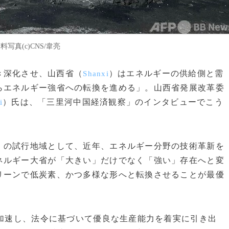
写真(c)CNS/韋亮
続き深化させ、山西省（
）はエネルギーの供給側と需
Shanxi
らエネルギー強省への転換を進める」。山西省発展改革委
）氏は、「三里河中国経済観察」のインタビューでこう
i
」の試行地域として、近年、エネルギー分野の技術革新を
ネルギー大省が「大きい」だけでなく「強い」存在へと変
リーンで低炭素、かつ多様な形へと転換させることが最優
を加速し、法令に基づいて優良な生産能力を着実に引き出