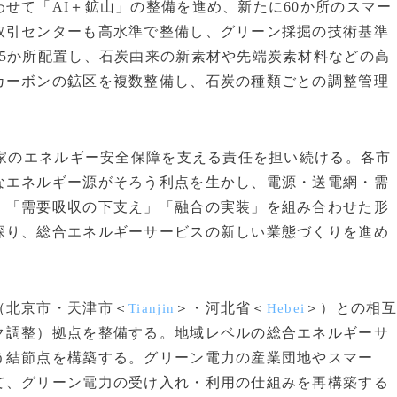
せて「AI＋鉱山」の整備を進め、新たに60か所のスマー
取引センターも高水準で整備し、グリーン採掘の技術基準
5か所配置し、石炭由来の新素材や先端炭素材料などの高
カーボンの鉱区を複数整備し、石炭の種類ごとの調整管理
。
国家のエネルギー安全保障を支える責任を担い続ける。各市
なエネルギー源がそろう利点を生かし、電源・送電網・需
」「需要吸収の下支え」「融合の実装」を組み合わせた形
探り、総合エネルギーサービスの新しい業態づくりを進め
（北京市・天津市＜
＞・河北省＜
＞）との相互
Tianjin
Hebei
ク調整）拠点を整備する。地域レベルの総合エネルギーサ
う結節点を構築する。グリーン電力の産業団地やスマー
て、グリーン電力の受け入れ・利用の仕組みを再構築する