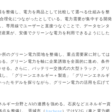
場を整備し、電力を商品として比較して選べる仕組みを整
の合理化につながったとしている。電力需要が集中する開
し、専用線でユーザーと直接つなぐことで、データセンタ
型産業が、安価でクリーンな電力を利用できるようにした
か所のグリーン電力団地を整備し、重点需要家に対しては
める。グリーン電力を軸に企業誘致を全面的に進め、条件
させる。さらに、バッテリー交換式の大型トラック、グリ
成し、「グリーンエネルギー＋製造」「グリーンエネルギ
いったモデルを探りながら、グリーン電力の活用を広げて
ネルギー分野とAIの連携を強める。石炭などエネルギー資
拠点を整備し、晋城市（
）ではV2G（車と電力網
Jincheng