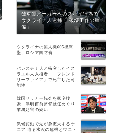
独軍需メーカーへのスパイ行為で
ウクライナ人逮捕 「破壊工作の準
備」
ウクライナの無人機605機撃
墜、ロシア国防省
パレスチナ人と衝突したイス
ラエル人入植者、「フレンド
リーファイア」で死亡した可
能性
韓国サッカー協会を家宅捜
索、洪明甫前監督就任めぐり
業務妨害の疑い
気候変動で湖が急拡大するケ
ニア 迫る水没の危機とワニ・