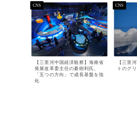
【三里河中国経済観察】海南省
【三里河
発展改革委主任の綦樹利氏、
トのグリ
「五つの方向」で成長基盤を強
化