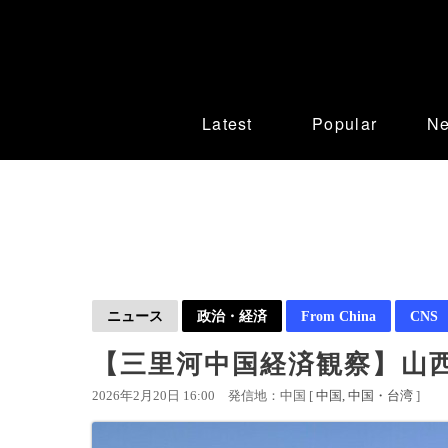
Latest
Popular
N
ニュース
政治・経済
From China
CNS
【三里河中国経済観察】山
2026年2月20日 16:00
発信地：中国 [
中国
中国・台湾
]