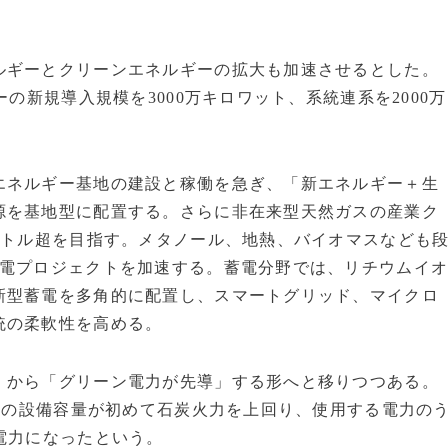
ルギーとクリーンエネルギーの拡大も加速させるとした。
の新規導入規模を3000万キロワット、系統連系を2000万
エネルギー基地の建設と稼働を急ぎ、「新エネルギー＋生
源を基地型に配置する。さらに非在来型天然ガスの産業ク
ートル超を目指す。メタノール、地熱、バイオマスなども
発電プロジェクトを加速する。蓄電分野では、リチウムイ
新型蓄電を多角的に配置し、スマートグリッド、マイクロ
統の柔軟性を高める。
」から「グリーン電力が先導」する形へと移りつつある。
電源の設備容量が初めて石炭火力を上回り、使用する電力の
電力になったという。