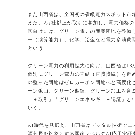
また山西省は、全国初の省級電力スポット市
えた。2万社以上が取引に参加し、電力価格
区向けには、グリーン電力の産業団地を整備
ー（演算能力）、化学、冶金など電力多消費
という。
クリーン電力の利用拡大に向け、山西省は13
個別にグリーン電力の直結（直接接続）を進
の整った団地はゼロカーボン団地へと高度化
ーン鉱山、グリーン製錬、グリーン加工を育
ー＋取引」「グリーンエネルギー＋認証」と
いく。
AI時代を見据え、山西省はデジタル技術でエ
源分野を対象とする国家レベルのAI応用実証