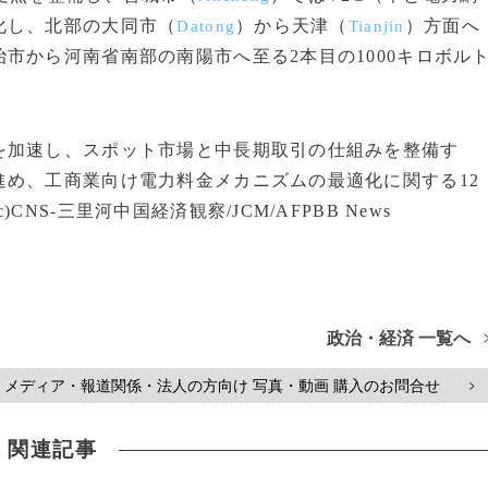
化し、北部の大同市（
）から天津（
）方面へ
Datong
Tianjin
市から河南省南部の南陽市へ至る2本目の1000キロボル
を加速し、スポット市場と中長期取引の仕組みを整備す
め、工商業向け電力料金メカニズムの最適化に関する12
S-三里河中国経済観察/JCM/AFPBB News
政治・経済 一覧へ
メディア・報道関係・法人の方向け 写真・動画 購入のお問合せ
>
関連記事