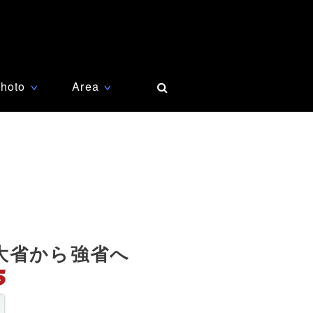
hoto
Area
∨
∨
大省から強省へ