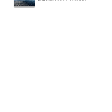
段
オ
う