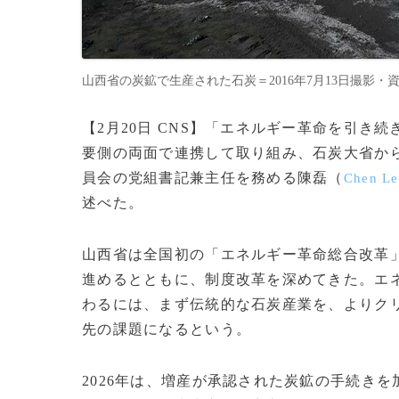
山西省の炭鉱で生産された石炭＝2016年7月13日撮影・資料
【2月20日 CNS】「エネルギー革命を引き
要側の両面で連携して取り組み、石炭大省か
員会の党組書記兼主任を務める陳磊（
Chen Le
述べた。
山西省は全国初の「エネルギー革命総合改革
進めるとともに、制度改革を深めてきた。エ
わるには、まず伝統的な石炭産業を、よりク
先の課題になるという。
2026年は、増産が承認された炭鉱の手続き