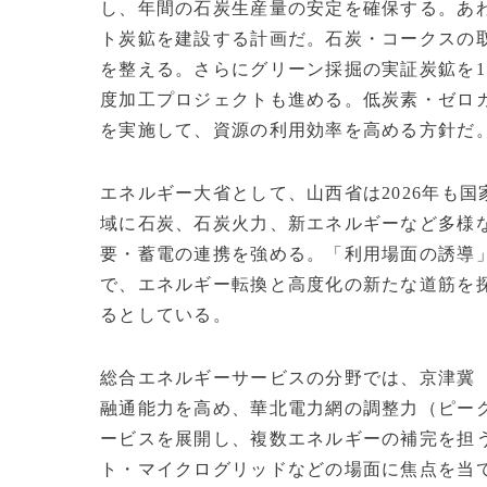
し、年間の石炭生産量の安定を確保する。あわ
ト炭鉱を建設する計画だ。石炭・コークスの
を整える。さらにグリーン採掘の実証炭鉱を1
度加工プロジェクトも進める。低炭素・ゼロ
を実施して、資源の利用効率を高める方針だ
エネルギー大省として、山西省は2026年も
域に石炭、石炭火力、新エネルギーなど多様
要・蓄電の連携を強める。「利用場面の誘導
で、エネルギー転換と高度化の新たな道筋を
るとしている。
総合エネルギーサービスの分野では、京津冀
融通能力を高め、華北電力網の調整力（ピー
ービスを展開し、複数エネルギーの補完を担
ト・マイクログリッドなどの場面に焦点を当