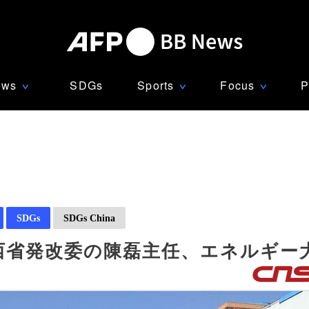
ews
SDGs
Sports
Focus
P
∨
∨
∨
SDGs
SDGs China
西省発改委の陳磊主任、エネルギー