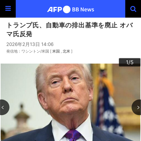
トランプ氏、自動車の排出基準を廃止 オバ
マ氏反発
2026年2月13日 14:06
発信地：ワシントン/米国 [
米国
北米
]
3
4
2
5
1
/5
/5
/5
/5
/5