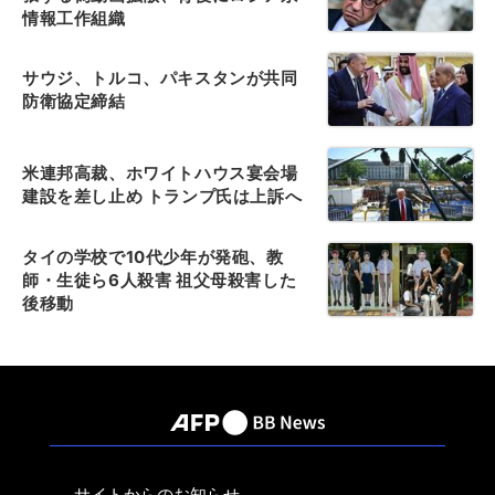
情報工作組織
サウジ、トルコ、パキスタンが共同
防衛協定締結
米連邦高裁、ホワイトハウス宴会場
建設を差し止め トランプ氏は上訴へ
タイの学校で10代少年が発砲、教
師・生徒ら6人殺害 祖父母殺害した
後移動
サイトからのお知らせ