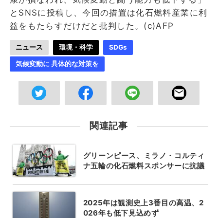
とSNSに投稿し、今回の措置は化石燃料産業に利
益をもたらすだけだと批判した。(c)AFP
ニュース
環境・科学
SDGs
気候変動に 具体的な対策を
関連記事
グリーンピース、ミラノ・コルティ
ナ五輪の化石燃料スポンサーに抗議
2025年は観測史上3番目の高温、2
026年も低下見込めず