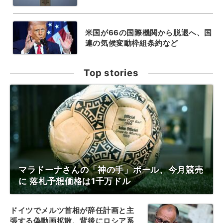
米国が66の国際機関から脱退へ、国
連の気候変動枠組条約など
Top stories
マラドーナさんの「神の手」ボール、今月競売
に 落札予想価格は1千万ドル
ドイツでメルツ首相が辞任計画と主
張する偽動画拡散、背後にロシア系