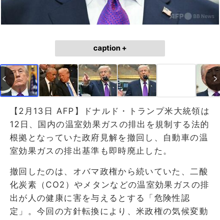
caption +
【2月13日 AFP】ドナルド・トランプ米大統領は
12日、国内の温室効果ガスの排出を規制する法的
根拠となっていた政府見解を撤回し、自動車の温
室効果ガスの排出基準も即時廃止した。
撤回したのは、オバマ政権から続いていた、二酸
化炭素（CO2）やメタンなどの温室効果ガスの排
出が人の健康に害を与えるとする「危険性認
定」。今回の方針転換により、米政権の気候変動