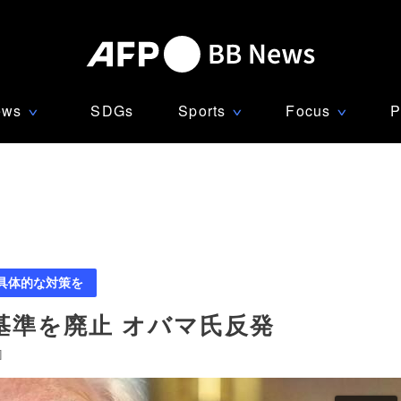
ews
SDGs
Sports
Focus
P
∨
∨
∨
 具体的な対策を
基準を廃止 オバマ氏反発
]