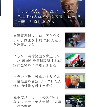
トランプ氏、「出産ツーリズム」
禁止する大統領令に署名 「出生地
主義」見直し継続へ
国連事務総長、ロシアとウク
ライナ両国を非難 民間人狙っ
た攻撃めぐり
イラン、湾岸諸国を脅迫して
いた 米国が発電所攻撃すれば
湾岸全域を「停電」させる
トランプ氏、米軍のミサイル
不足報道を否定 リークした人
物に拘禁刑を科すと脅迫
独軍需メーカーへのスパイ行
為でウクライナ人逮捕 「破壊
工作の準備」