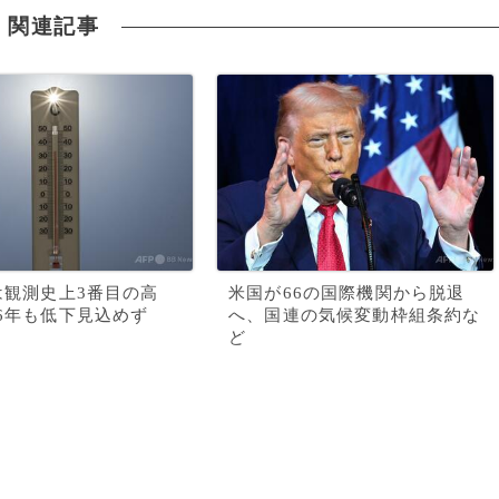
関連記事
年は観測史上3番目の高
米国が66の国際機関から脱退
26年も低下見込めず
へ、国連の気候変動枠組条約な
ど