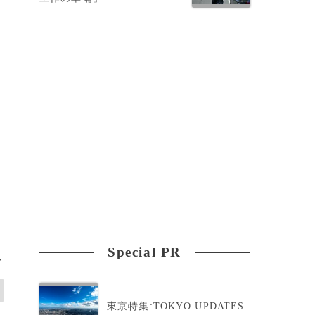
な
Special PR
>
東京特集:TOKYO UPDATES