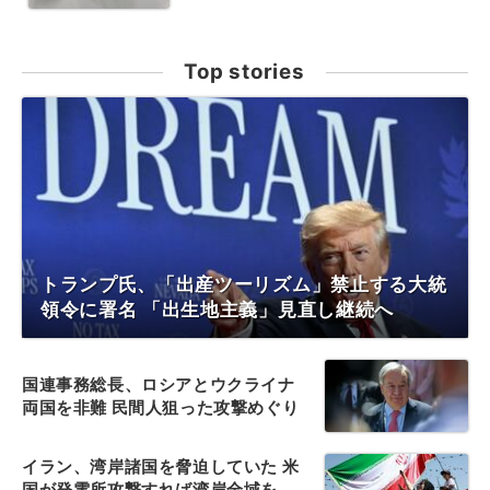
Top stories
トランプ氏、「出産ツーリズム」禁止する大統
領令に署名 「出生地主義」見直し継続へ
国連事務総長、ロシアとウクライナ
両国を非難 民間人狙った攻撃めぐり
イラン、湾岸諸国を脅迫していた 米
国が発電所攻撃すれば湾岸全域を