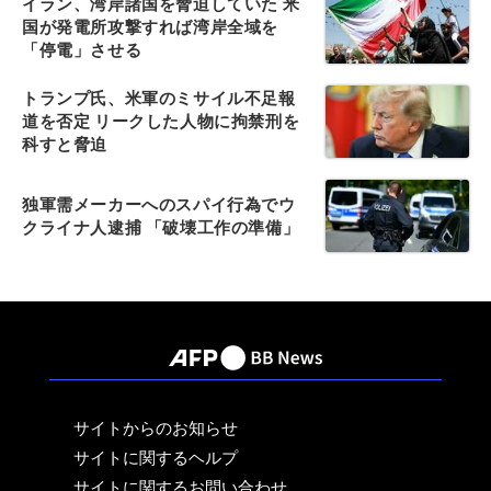
イラン、湾岸諸国を脅迫していた 米
国が発電所攻撃すれば湾岸全域を
「停電」させる
トランプ氏、米軍のミサイル不足報
道を否定 リークした人物に拘禁刑を
科すと脅迫
独軍需メーカーへのスパイ行為でウ
クライナ人逮捕 「破壊工作の準備」
サイトからのお知らせ
サイトに関するヘルプ
サイトに関するお問い合わせ