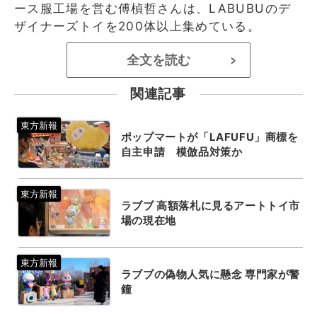
ース服工場を営む傅楨哲さんは、LABUBUのデ
ザイナーズトイを200体以上集めている。
全文を読む
>
関連記事
ポップマートが「LAFUFU」商標を
自主申請 模倣品対策か
ラブブ 高額落札に見るアートトイ市
場の現在地
ラブブの偽物人気に懸念 専門家が警
鐘