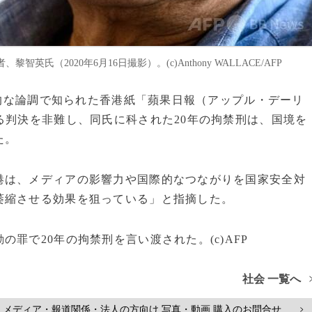
（2020年6月16日撮影）。(c)Anthony WALLACE/AFP
判的な論調で知られた香港紙「蘋果日報（アップル・デーリ
る判決を非難し、同氏に科された20年の拘禁刑は、国境を
た。
港は、メディアの影響力や国際的なつながりを国家安全対
萎縮させる効果を狙っている」と指摘した。
罪で20年の拘禁刑を言い渡された。(c)AFP
社会 一覧へ
メディア・報道関係・法人の方向け 写真・動画 購入のお問合せ
>