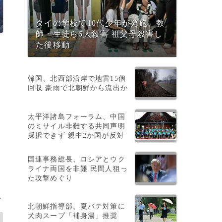
タイの学校で10代少年が発砲、教
師・生徒ら6人殺害 祖父母殺害し
た後移動
韓国、北西部沿岸で地雷15個
回収 豪雨で北朝鮮から流出か
太平洋諸島フォーラム、中国
のミサイル非難する共同声明
採択できず 親中2か国が反対
国連事務総長、ロシアとウク
ライナ両国を非難 民間人狙っ
た攻撃めぐり
>
北朝鮮指導部、夏バテ対策に
犬肉スープ「補身湯」推奨