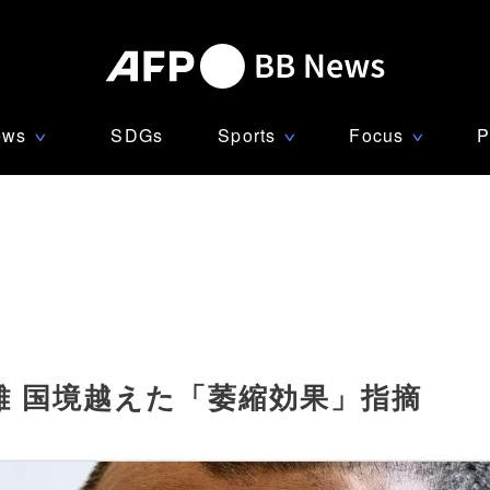
ews
SDGs
Sports
Focus
P
∨
∨
∨
難 国境越えた「萎縮効果」指摘