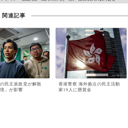
関連記事
の民主派政党が解散
香港警察 海外拠点の民主活動
境」が影響
家19人に懸賞金