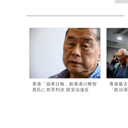
香港「蘋果日報」創業者の黎智
香港最古
英氏に有罪判決 国安法違反
「政治環