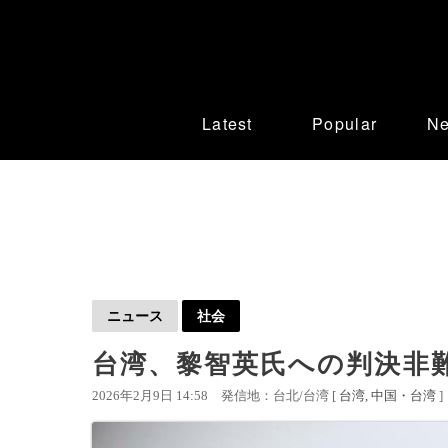
Latest
Popular
N
ニュース
社会
台湾、黎智英氏への判決非
2026年2月9日 14:58
発信地：台北/台湾 [
台湾
中国・台湾
]