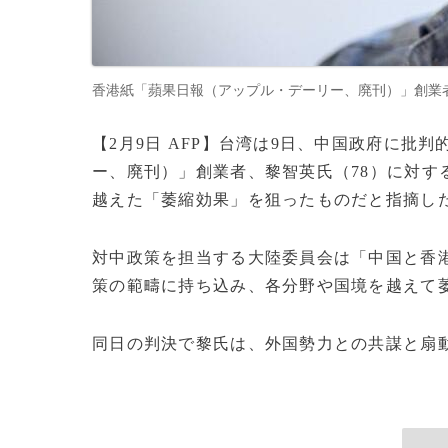
香港紙「蘋果日報（アップル・デーリー、廃刊）」創業者、黎智英氏
【2月9日 AFP】台湾は9日、中国政府に批
ー、廃刊）」創業者、黎智英氏（78）に対す
越えた「萎縮効果」を狙ったものだと指摘し
対中政策を担当する大陸委員会は「中国と香
策の範疇に持ち込み、各分野や国境を越えて
同日の判決で黎氏は、外国勢力との共謀と扇動の