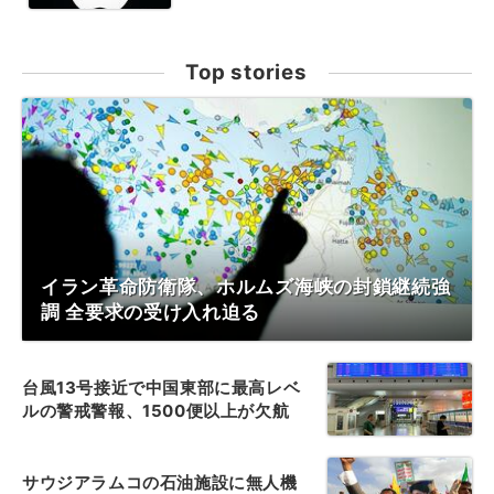
Top stories
イラン革命防衛隊、ホルムズ海峡の封鎖継続強
調 全要求の受け入れ迫る
台風13号接近で中国東部に最高レベ
ルの警戒警報、1500便以上が欠航
サウジアラムコの石油施設に無人機