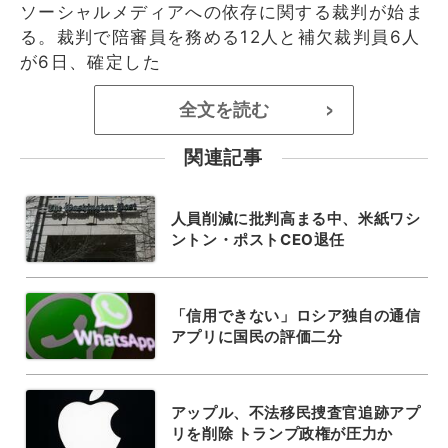
ソーシャルメディアへの依存に関する裁判が始ま
る。裁判で陪審員を務める12人と補欠裁判員6人
が6日、確定した
全文を読む
>
関連記事
人員削減に批判高まる中、米紙ワシ
ントン・ポストCEO退任
「信用できない」ロシア独自の通信
アプリに国民の評価二分
アップル、不法移民捜査官追跡アプ
リを削除 トランプ政権が圧力か