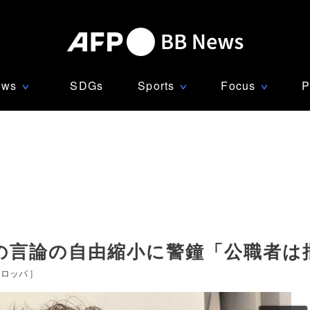
ews
SDGs
Sports
Focus
P
∨
∨
∨
の言論の自由縮小に警鐘「公職者は
ーロッパ
]