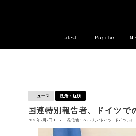
Latest
Popular
N
ニュース
政治・経済
国連特別報告者、ドイツで
2026年2月7日 13:51
発信地：ベルリン/ドイツ [
ドイツ
ヨ