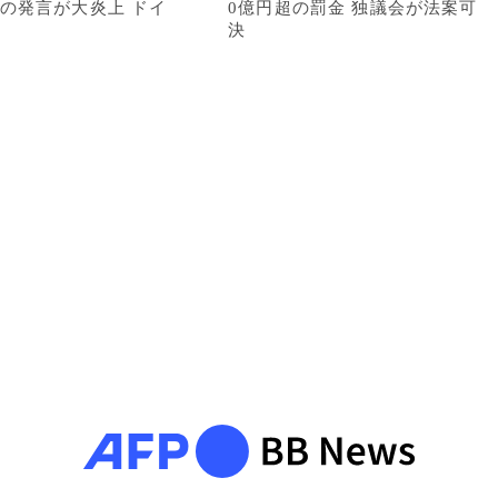
の発言が大炎上 ドイ
0億円超の罰金 独議会が法案可
決