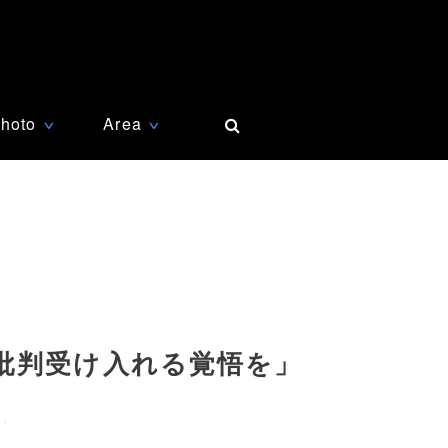
hoto
Area
∨
∨
批判受け入れる覚悟を」