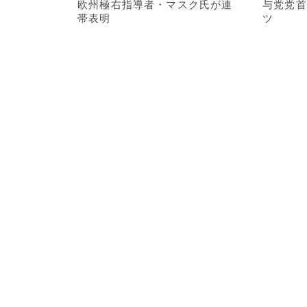
欧州極右指導者・マスク氏が連
与党党首
帯表明
ツ