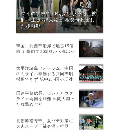
タイの学校で10代少年が発砲、教
師・生徒ら6人殺害 祖父母殺害し
た後移動
韓国、北西部沿岸で地雷15個
回収 豪雨で北朝鮮から流出か
太平洋諸島フォーラム、中国
ト
のミサイル非難する共同声明
採択できず 親中2か国が反対
国連事務総長、ロシアとウク
ライナ両国を非難 民間人狙っ
た攻撃めぐり
北朝鮮指導部、夏バテ対策に
犬肉スープ「補身湯」推奨