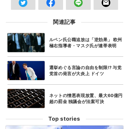
関連記事
ルペン氏公職追放は「逆効果」 欧州
極右指導者・マスク氏が連帯表明
選挙めぐる言論の自由を制限!? 与党
党首の発言が大炎上 ドイツ
ネットの憎悪表現放置、最大60億円
超の罰金 独議会が法案可決
Top stories