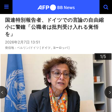
国連特別報告者、ドイツでの言論の自由縮
小に警鐘「公職者は批判受け入れる覚悟
を」
2026年2月7日 13:51
発信地：ベルリン/ドイツ [
ドイツ
ヨーロッパ
]
3
4
2
5
1
/5
/5
/5
/5
/5