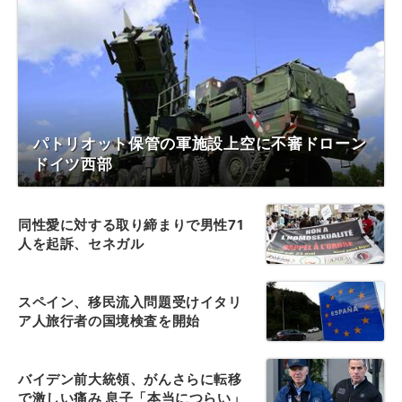
パトリオット保管の軍施設上空に不審ドローン
ドイツ西部
同性愛に対する取り締まりで男性71
人を起訴、セネガル
スペイン、移民流入問題受けイタリ
ア人旅行者の国境検査を開始
バイデン前大統領、がんさらに転移
で激しい痛み 息子「本当につらい」