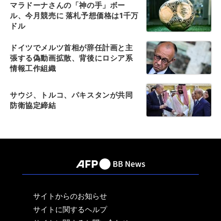
マラドーナさんの「神の手」ボー
ル、今月競売に 落札予想価格は1千万
ドル
ドイツでメルツ首相が辞任計画と主
張する偽動画拡散、背後にロシア系
情報工作組織
サウジ、トルコ、パキスタンが共同
防衛協定締結
サイトからのお知らせ
サイトに関するヘルプ