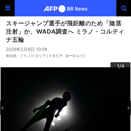
スキージャンプ選手が飛距離のため「陰茎
注射」か、WADA調査へ ミラノ・コルティ
ナ五輪
2026年2月6日 10:08
発信地：ミラノ/イタリア [
イタリア
ヨーロッパ
]
3
4
2
1
/4
/4
/4
/4