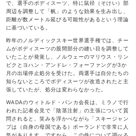
で、選手のボディスーツ、特に鼠径（そけい）部
周辺を調整して「帆」のような効果を生み出し、
距離が数メートル延びる可能性があるという理論
に基づいている。
昨年のノルディックスキー世界選手権では、チー
ムがボディスーツの股間部分の縫い目を調整して
いたことが発覚し、ノルウェーのマリウス・リン
ビクとヨハン・アンドレ・フォーファングが3か
月の出場停止処分を受けた。両選手は自分たちの
知らないところでボディスーツが改造されたと主
張していたが、処分は変わらなかった。
WADAのウィトルド・バンカ会長は、ミラノで行
われた記者会見で「陰茎注射」の主張について質
問されると、笑みを浮かべながら「スキージャン
プは（自身の母国である）ポーランドで非常に人
気があります。ですから、この件について調べる