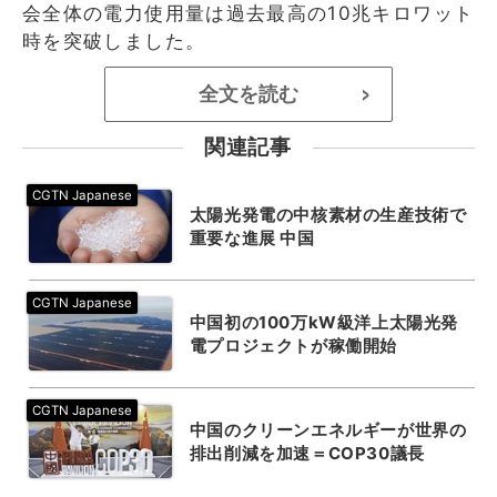
会全体の電力使用量は過去最高の10兆キロワット
時を突破しました。
全文を読む
>
関連記事
太陽光発電の中核素材の生産技術で
重要な進展 中国
中国初の100万kW級洋上太陽光発
電プロジェクトが稼働開始
中国のクリーンエネルギーが世界の
排出削減を加速＝COP30議長