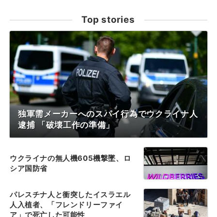
Top stories
独軍需メーカーへのスパイ行為でウクライナ人
逮捕 「破壊工作の準備」
ウクライナの無人機605機撃墜、ロ
シア国防省
パレスチナ人と衝突したイスラエル
人入植者、「フレンドリーファイ
ア」で死亡した可能性