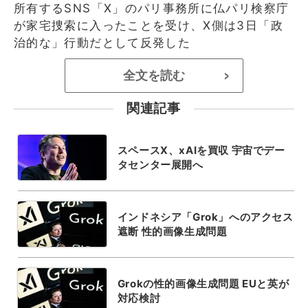
所有するSNS「X」のパリ事務所に仏パリ検察庁
が家宅捜索に入ったことを受け、X側は3日「政
治的な」行動だとして反発した
全文を読む
>
関連記事
スペースX、xAIを買収 宇宙でデー
タセンター展開へ
インドネシア「Grok」へのアクセス
遮断 性的画像生成問題
Grokの性的画像生成問題 EUと英が
対応検討