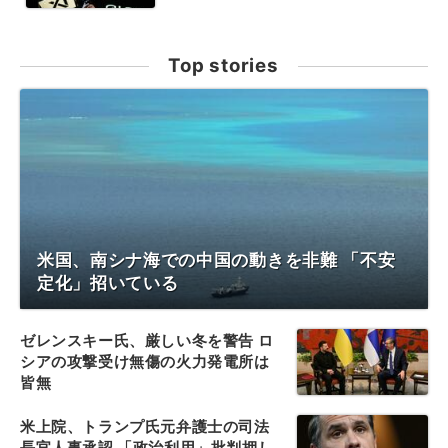
Top stories
米国、南シナ海での中国の動きを非難 「不安
定化」招いている
ゼレンスキー氏、厳しい冬を警告 ロ
シアの攻撃受け無傷の火力発電所は
皆無
米上院、トランプ氏元弁護士の司法
長官人事承認 「政治利用」批判押し