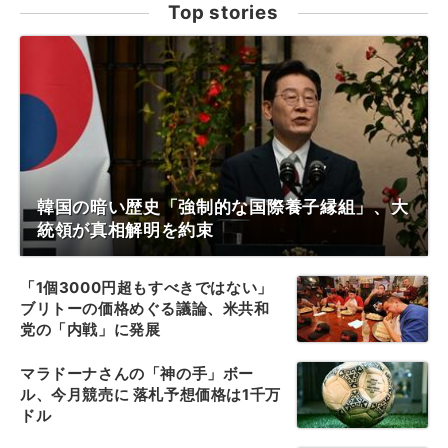
Top stories
韓国の暗い歴史「強制的な国際養子縁組」、大
統領が真相解明を約束
「1個3000円超もすべきではない」
ブリトーの価格めぐる議論、米共和
党の「内戦」に発展
マラドーナさんの「神の手」ボー
ル、今月競売に 落札予想価格は1千万
ドル