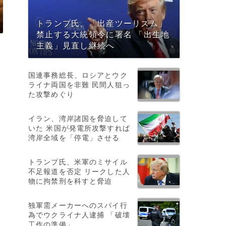
トランプ氏、「出産ツーリズム」
禁止する大統領令に署名 「出生地
主義」見直し継続へ
国連事務総長、ロシアとウク
ライナ両国を非難 民間人狙っ
た攻撃めぐり
イラン、湾岸諸国を脅迫して
いた 米国が発電所攻撃すれば
湾岸全域を「停電」させる
トランプ氏、米軍のミサイル
不足報道を否定 リークした人
物に拘禁刑を科すと脅迫
独軍需メーカーへのスパイ行
為でウクライナ人逮捕 「破壊
と
工作の準備」