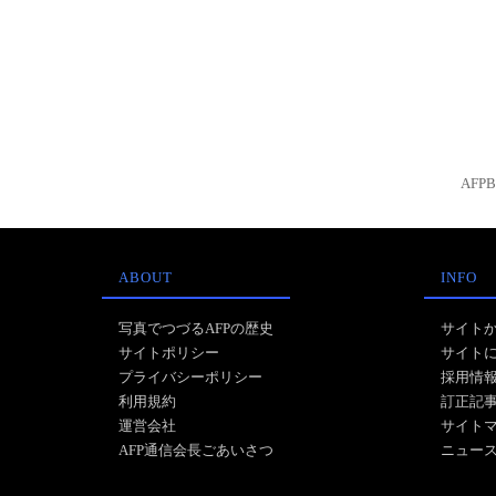
AFP
ABOUT
INFO
写真でつづるAFPの歴史
サイト
サイトポリシー
サイト
プライバシーポリシー
採用情
利用規約
訂正記
運営会社
サイト
AFP通信会長ごあいさつ
ニュー