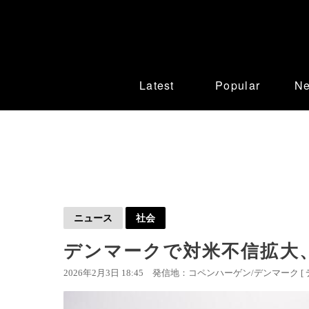
Latest
Popular
N
ニュース
社会
デンマークで対米不信拡大、
2026年2月3日 18:45
発信地：コペンハーゲン/デンマーク [