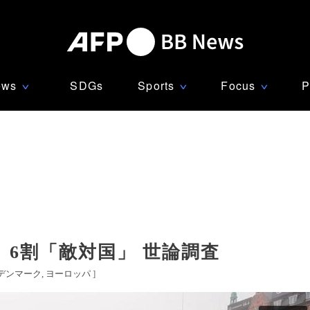
ews
SDGs
Sports
Focus
P
∨
∨
∨
6割「敵対国」 世論調査
デンマーク
ヨーロッパ
]