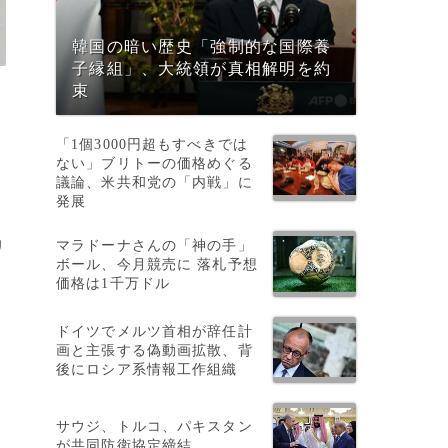
韓国の暗い歴史「強制的な国際養
子縁組」、大統領が真相解明を約
束
「1個3000円超もすべきでは
ない」ブリトーの価格めぐる
議論、米共和党の「内戦」に
発展
マラドーナさんの「神の手」
リ
ボール、今月競売に 落札予想
価格は1千万ドル
ドイツでメルツ首相が辞任計
画と主張する偽動画拡散、背
後にロシア系情報工作組織
ル
サウジ、トルコ、パキスタン
が共同防衛協定締結