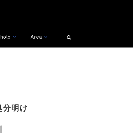
hoto
Area
∨
∨
処分明け