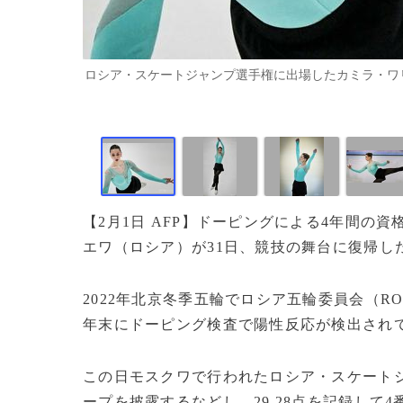
ロシア・スケートジャンプ選手権に出場したカミラ・ワリエワ（2026
【2月1日 AFP】ドーピングによる4年間
エワ（ロシア）が31日、競技の舞台に復帰し
2022年北京冬季五輪でロシア五輪委員会（
年末にドーピング検査で陽性反応が検出され
この日モスクワで行われたロシア・スケート
ープを披露するなどし、29.28点を記録して