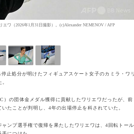
年1月31日撮影）。(c)Alexander NEMENOV / AFP
の資格停止処分が明けたフィギュアスケート女子のカミラ・ワ
た。
ROC）の団体金メダル獲得に貢献したワリエワだったが、前
ていたことが判明し、4年の出場停止を科されていた。
ジャンプ選手権で復帰を果たしたワリエワは、4回転トー
4番手につけた。