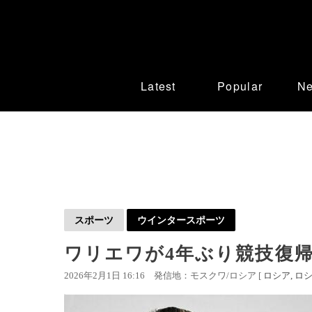
Latest
Popular
N
スポーツ
ウインタースポーツ
ワリエワが4年ぶり競技復
2026年2月1日 16:16
発信地：モスクワ/ロシア [
ロシア
ロシ