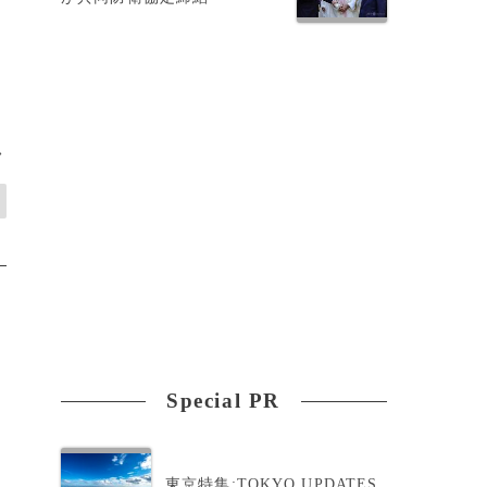
>
Special PR
東京特集:TOKYO UPDATES