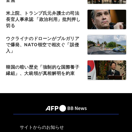
皆無
米上院、トランプ氏元弁護士の司法
長官人事承認 「政治利用」批判押し
切る
ウクライナのドローンがブルガリア
で爆発、NATO領空で相次ぐ「誤侵
入」
韓国の暗い歴史「強制的な国際養子
縁組」、大統領が真相解明を約束
サイトからのお知らせ