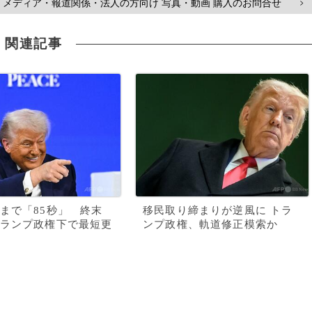
メディア・報道関係・法人の方向け 写真・動画 購入のお問合せ
>
関連記事
まで「85秒」 終末
移民取り締まりが逆風に トラ
ランプ政権下で最短更
ンプ政権、軌道修正模索か