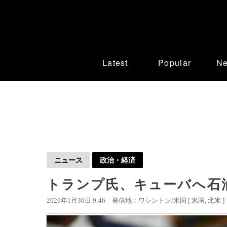
Latest
Popular
N
ニュース
政治・経済
トランプ氏、キューバへ石
2026年1月30日 9:46
発信地：ワシントン/米国 [
米国
北米
]