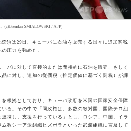
ndan SMIALOWSKI / AFP)
プ大統領は29日、キューバに石油を販売する国々に追加関税
への圧力を強めた。
ューバに対して直接的または間接的に石油を販売、もしく
入品に対し、追加の従価税（推定価値に基づく関税）が課
A）を根拠としており、キューバ政府を米国の国家安全保障
ている。その中で「同政権は、多数の敵対国、国際テロ組
と連携し、支援を行っている」とし、ロシア、中国、イラ
ラム教シーア派組織ヒズボラといった武装組織に言及して