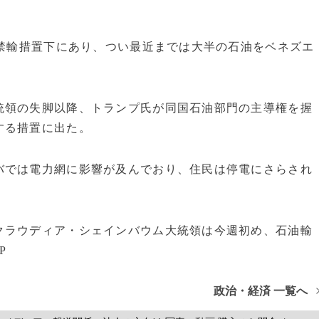
の禁輸措置下にあり、つい最近までは大半の石油をベネズエ
統領の失脚以降、トランプ氏が同国石油部門の主導権を握
する措置に出た。
バでは電力網に影響が及んでおり、住民は停電にさらされ
クラウディア・シェインバウム大統領は今週初め、石油輸
P
政治・経済 一覧へ