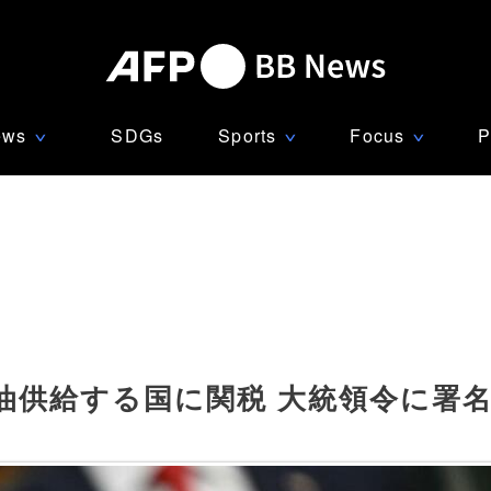
ews
SDGs
Sports
Focus
P
∨
∨
∨
油供給する国に関税 大統領令に署