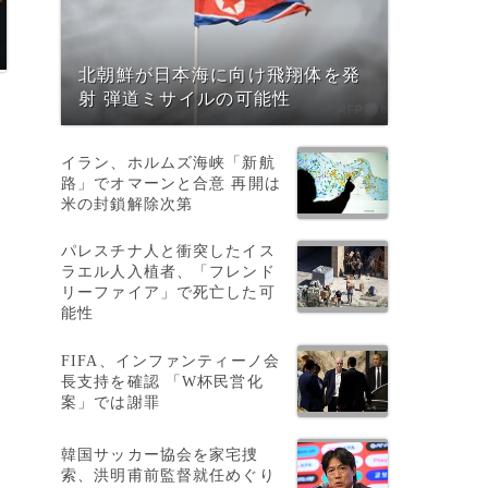
北朝鮮が日本海に向け飛翔体を発
射 弾道ミサイルの可能性
イラン、ホルムズ海峡「新航
路」でオマーンと合意 再開は
米の封鎖解除次第
パレスチナ人と衝突したイス
ラエル人入植者、「フレンド
リーファイア」で死亡した可
能性
FIFA、インファンティーノ会
長支持を確認 「W杯民営化
案」では謝罪
韓国サッカー協会を家宅捜
索、洪明甫前監督就任めぐり