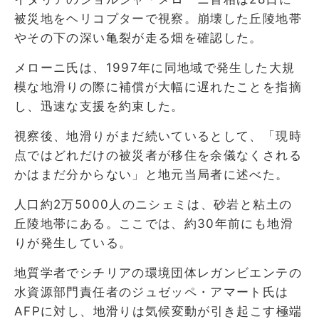
被災地をヘリコプターで視察。崩壊した丘陵地帯
やその下の深い亀裂が走る畑を確認した。
メローニ氏は、1997年に同地域で発生した大規
模な地滑りの際に補償が大幅に遅れたことを指摘
し、迅速な支援を約束した。
視察後、地滑りがまだ続いているとして、「現時
点ではどれだけの被災者が移住を余儀なくされる
かはまだ分からない」と地元当局者に述べた。
人口約2万5000人のニシェミは、砂岩と粘土の
丘陵地帯にある。ここでは、約30年前にも地滑
りが発生している。
地質学者でシチリアの環境団体レガンビエンテの
水資源部門責任者のジュゼッペ・アマート氏は
AFPに対し、地滑りは気候変動が引き起こす極端