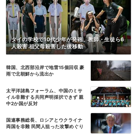
タイの学校で10代少年が発砲、教師・生徒ら6
人殺害 祖父母殺害した後移動
韓国、北西部沿岸で地雷15個回収 豪
雨で北朝鮮から流出か
太平洋諸島フォーラム、中国のミサ
イル非難する共同声明採択できず 親
中2か国が反対
国連事務総長、ロシアとウクライナ
両国を非難 民間人狙った攻撃めぐり