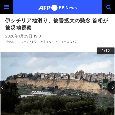
伊シチリア地滑り、被害拡大の懸念 首相が
被災地視察
2026年1月29日 19:31
発信地：ニシェミ/イタリア [
イタリア
ヨーロッパ
]
10
12
11
3
4
6
9
2
5
7
8
1
/12
/12
/12
/12
/12
/12
/12
/12
/12
/12
/12
/12