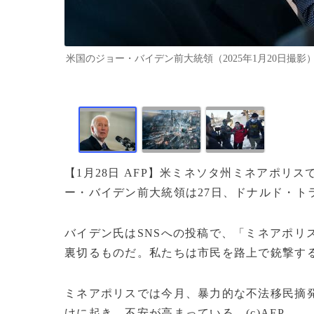
米国のジョー・バイデン前大統領（2025年1月20日撮影）。（c）
【1月28日 AFP】米ミネソタ州ミネアポリ
ー・バイデン前大統領は27日、ドナルド・ト
バイデン氏はSNSへの投稿で、「ミネアポリ
裏切るものだ。私たちは市民を路上で銃撃す
ミネアポリスでは今月、暴力的な不法移民摘発
けに起き、不安が高まっている。(c)AFP