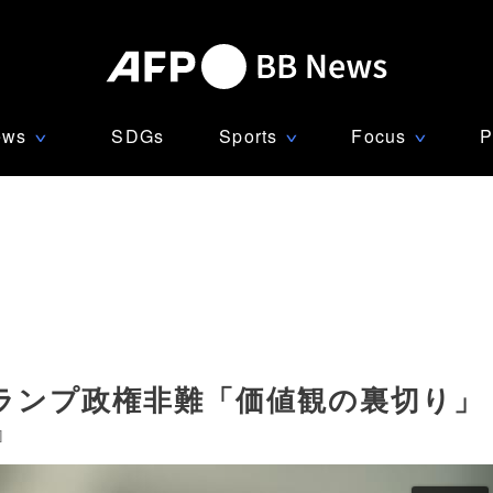
ews
SDGs
Sports
Focus
P
∨
∨
∨
ランプ政権非難「価値観の裏切り」
]