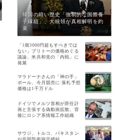
韓国の暗い歴史「強制的な国際養
子縁組」、大統領が真相解明を約
束
「1個3000円超もすべきでは
ない」ブリトーの価格めぐる
議論、米共和党の「内戦」に
発展
マラドーナさんの「神の手」
ボール、今月競売に 落札予想
価格は1千万ドル
ドイツでメルツ首相が辞任計
画と主張する偽動画拡散、背
後にロシア系情報工作組織
サウジ、トルコ、パキスタン
が共同防衛協定締結