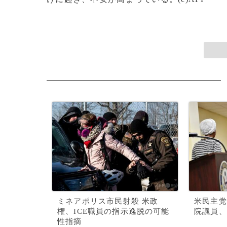
ミネアポリス市民射殺 米政
米民主党
権、ICE職員の指示逸脱の可能
院議員、
性指摘