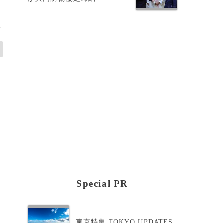
>
Special PR
東京特集:TOKYO UPDATES