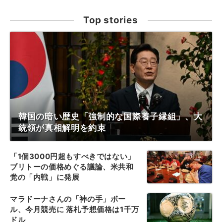
Top stories
韓国の暗い歴史「強制的な国際養子縁組」、大
統領が真相解明を約束
「1個3000円超もすべきではない」
ブリトーの価格めぐる議論、米共和
党の「内戦」に発展
マラドーナさんの「神の手」ボー
ル、今月競売に 落札予想価格は1千万
ドル