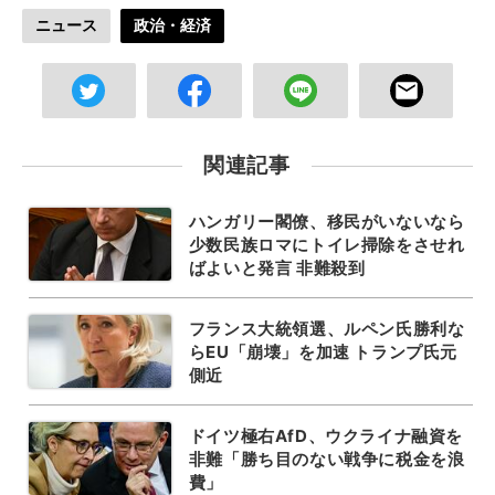
ニュース
政治・経済
関連記事
ハンガリー閣僚、移民がいないなら
少数民族ロマにトイレ掃除をさせれ
ばよいと発言 非難殺到
フランス大統領選、ルペン氏勝利な
らEU「崩壊」を加速 トランプ氏元
側近
ドイツ極右AfD、ウクライナ融資を
非難「勝ち目のない戦争に税金を浪
費」