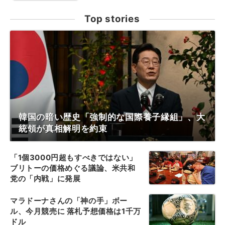
Top stories
韓国の暗い歴史「強制的な国際養子縁組」、大
統領が真相解明を約束
「1個3000円超もすべきではない」
ブリトーの価格めぐる議論、米共和
党の「内戦」に発展
マラドーナさんの「神の手」ボー
ル、今月競売に 落札予想価格は1千万
ドル