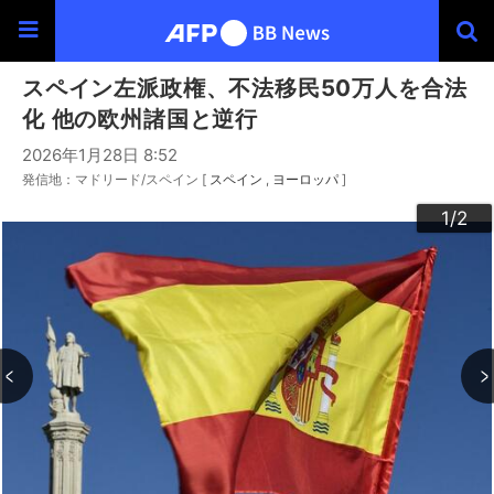
スペイン左派政権、不法移民50万人を合法
化 他の欧州諸国と逆行
2026年1月28日 8:52
発信地：マドリード/スペイン [
スペイン
ヨーロッパ
]
2
1
/2
/2