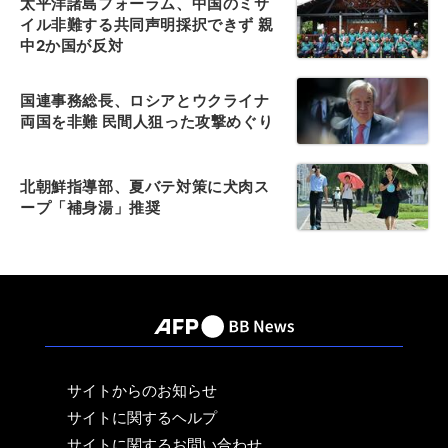
太平洋諸島フォーラム、中国のミサ
イル非難する共同声明採択できず 親
中2か国が反対
国連事務総長、ロシアとウクライナ
両国を非難 民間人狙った攻撃めぐり
北朝鮮指導部、夏バテ対策に犬肉ス
ープ「補身湯」推奨
サイトからのお知らせ
サイトに関するヘルプ
サイトに関するお問い合わせ