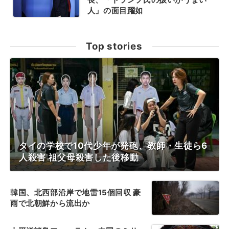
人」の面目躍如
Top stories
タイの学校で10代少年が発砲、教師・生徒ら6
人殺害 祖父母殺害した後移動
韓国、北西部沿岸で地雷15個回収 豪
雨で北朝鮮から流出か