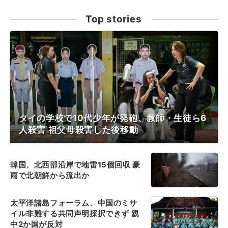
Top stories
タイの学校で10代少年が発砲、教師・生徒ら6
人殺害 祖父母殺害した後移動
韓国、北西部沿岸で地雷15個回収 豪
雨で北朝鮮から流出か
太平洋諸島フォーラム、中国のミサ
イル非難する共同声明採択できず 親
中2か国が反対