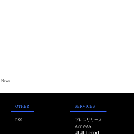
News
OTHER
SERVICES
RSS
プレスリリース
AFP WAA