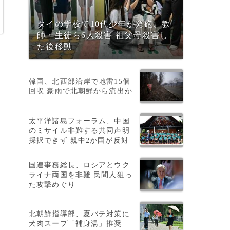
タイの学校で10代少年が発砲、教
師・生徒ら6人殺害 祖父母殺害し
た後移動
韓国、北西部沿岸で地雷15個
回収 豪雨で北朝鮮から流出か
で
太平洋諸島フォーラム、中国
のミサイル非難する共同声明
証
採択できず 親中2か国が反対
追
国連事務総長、ロシアとウク
ライナ両国を非難 民間人狙っ
た攻撃めぐり
北朝鮮指導部、夏バテ対策に
犬肉スープ「補身湯」推奨