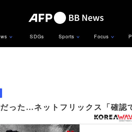
ews
SDGs
Sports
Focus
P
∨
∨
∨
犯だった…ネットフリックス「確認