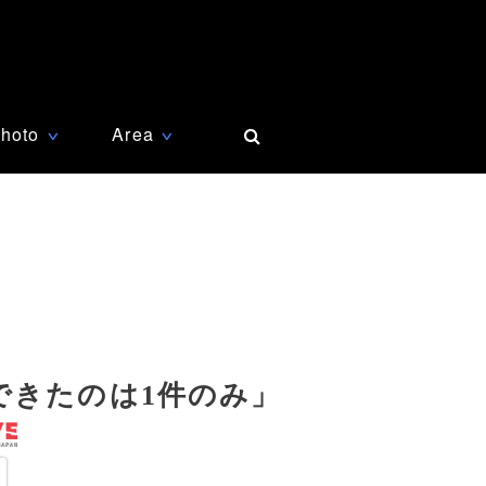
hoto
Area
∨
∨
できたのは1件のみ」