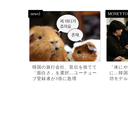
韓国の旅行会社、宣伝を捨てて
「体にや
「面白さ」を選択…ユーチュー
に…韓国
ブ登録者が3倍に急増
功モデル