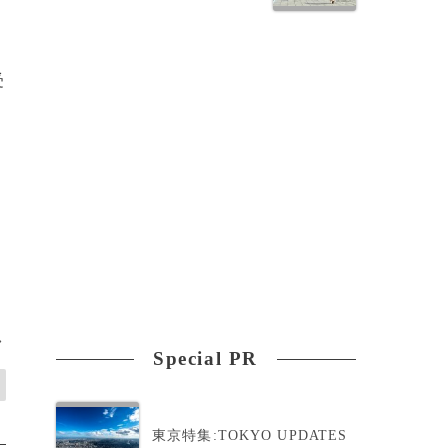
受
>
Special PR
東京特集:TOKYO UPDATES