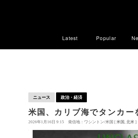
Latest
Popular
N
ニュース
政治・経済
米国、カリブ海でタンカーを
2026年1月16日 9:15
発信地：ワシントン/米国 [
米国
北米
]