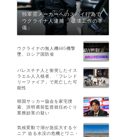
独軍需メーカーへのスパイ行為で
ウクライナ人逮捕 「破壊工作の準
備」
ウクライナの無人機605機撃
墜、ロシア国防省
パレスチナ人と衝突したイス
ラエル人入植者、「フレンド
リーファイア」で死亡した可
能性
韓国サッカー協会を家宅捜
索、洪明甫前監督就任めぐり
業務妨害の疑い
気候変動で湖が急拡大するケ
ニア 迫る水没の危機とワニ・