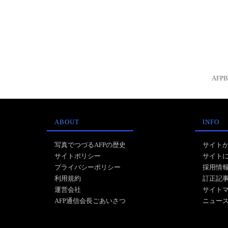
AFP
ABOUT
INFO
写真でつづるAFPの歴史
サイト
サイトポリシー
サイト
プライバシーポリシー
採用情
利用規約
訂正記
運営会社
サイト
AFP通信会長ごあいさつ
ニュー