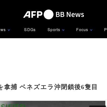
ews
SDGs
Sports
Focus
P
∨
∨
∨
拿捕 ベネズエラ沖閉鎖後6隻目