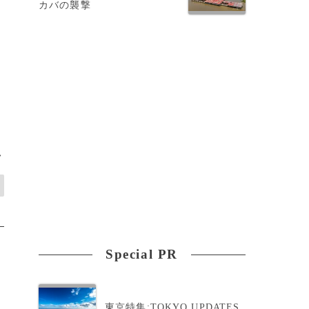
カバの襲撃
>
Special PR
東京特集:TOKYO UPDATES