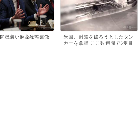
間機装い麻薬密輸船攻
米国、封鎖を破ろうとしたタン
カーを拿捕 ここ数週間で5隻目