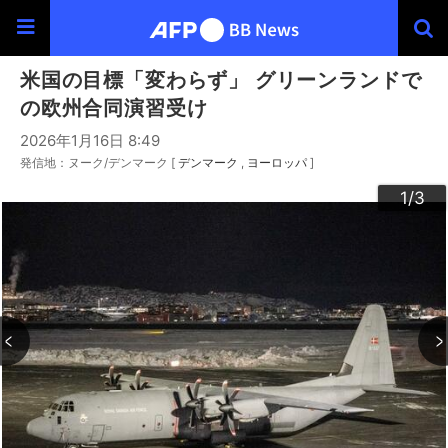
米国の目標「変わらず」 グリーンランドで
の欧州合同演習受け
2026年1月16日 8:49
発信地：ヌーク/デンマーク [
デンマーク
ヨーロッパ
]
3
2
1
/3
/3
/3