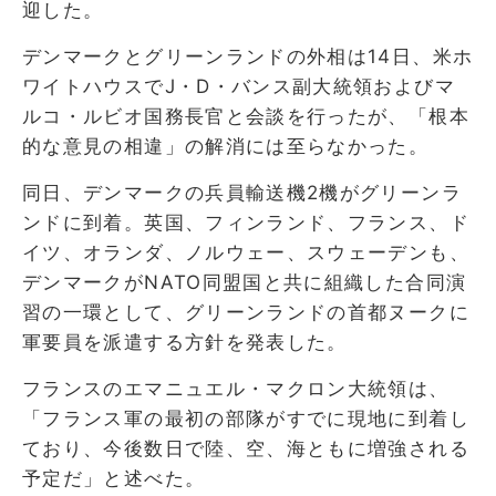
迎した。
デンマークとグリーンランドの外相は14日、米ホ
ワイトハウスでJ・D・バンス副大統領およびマ
ルコ・ルビオ国務長官と会談を行ったが、「根本
的な意見の相違」の解消には至らなかった。
同日、デンマークの兵員輸送機2機がグリーンラ
ンドに到着。英国、フィンランド、フランス、ド
イツ、オランダ、ノルウェー、スウェーデンも、
デンマークがNATO同盟国と共に組織した合同演
習の一環として、グリーンランドの首都ヌークに
軍要員を派遣する方針を発表した。
フランスのエマニュエル・マクロン大統領は、
「フランス軍の最初の部隊がすでに現地に到着し
ており、今後数日で陸、空、海ともに増強される
予定だ」と述べた。