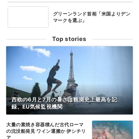
グリーンランド首相「米国よりデン
マークを選ぶ」
Top stories
西欧の6月と7月の暑さは観測史上最高を記
録、EU気候監視機関
大量の素焼き容器積んだ古代ローマ
の沈没船発見 ワイン運搬か 伊シチリ
ア