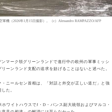
6年1月15日撮影）。（c）Alessandro RAMPAZZO/AFP
日、デンマーク領グリーンランドで進行中の欧州の軍事ミッシ
グリーンランド支配の追求を妨げることはないと述べた。
ク・ニールセン首相は、「対話と外交が正しい道だ」と強
迎した。
米ホワイトハウスでJ・D・バンス副大統領およびマルコ・
な意見の相違」の解消には至らなかった。