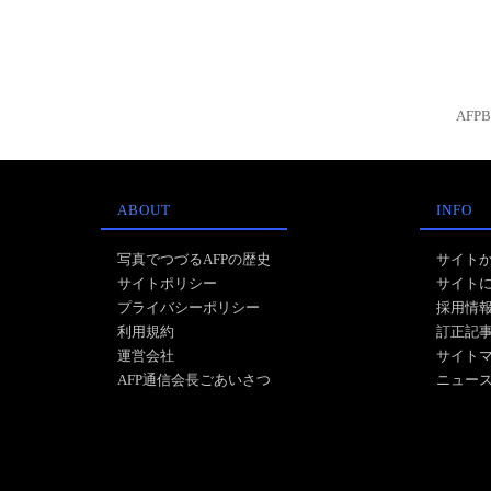
AFP
ABOUT
INFO
写真でつづるAFPの歴史
サイト
サイトポリシー
サイト
プライバシーポリシー
採用情
利用規約
訂正記
運営会社
サイト
AFP通信会長ごあいさつ
ニュー