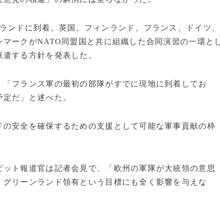
ンランドに到着。英国、フィンランド、フランス、ドイツ
マークがNATO同盟国と共に組織した合同演習の一環と
派遣する方針を発表した。
、「フランス軍の最初の部隊がすでに現地に到着してお
予定だ」と述べた。
ドの安全を確保するための支援として可能な軍事貢献の枠
ビット報道官は記者会見で、「欧州の軍隊が大統領の意思
、グリーンランド領有という目標にも全く影響を与えな