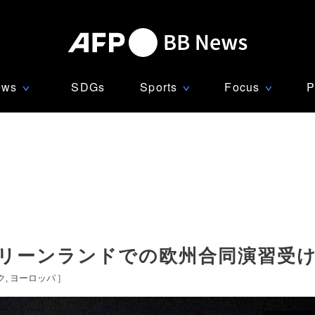
ews
SDGs
Sports
Focus
P
∨
∨
∨
グリーンランドでの欧州合同演習受
ク
ヨーロッパ
]