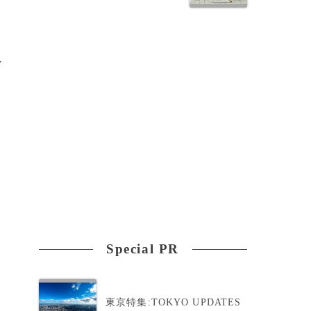
、
し
Special PR
東京特集:TOKYO UPDATES