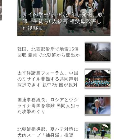
タイの学校で10代少年が発砲、教
師・生徒ら6人殺害 祖父母殺害し
た後移動
韓国、北西部沿岸で地雷15個
回収 豪雨で北朝鮮から流出か
太平洋諸島フォーラム、中国
のミサイル非難する共同声明
採択できず 親中2か国が反対
国連事務総長、ロシアとウク
ライナ両国を非難 民間人狙っ
た攻撃めぐり
北朝鮮指導部、夏バテ対策に
犬肉スープ「補身湯」推奨