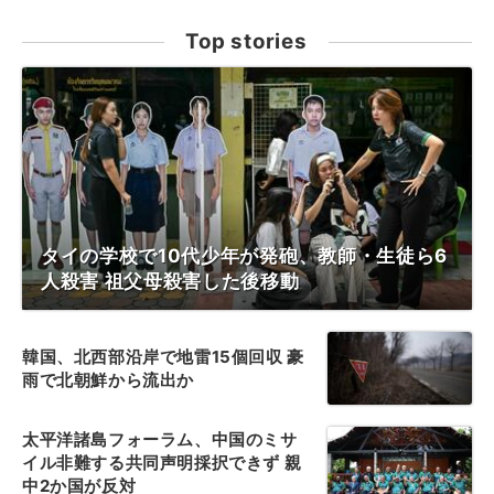
Top stories
タイの学校で10代少年が発砲、教師・生徒ら6
人殺害 祖父母殺害した後移動
韓国、北西部沿岸で地雷15個回収 豪
雨で北朝鮮から流出か
太平洋諸島フォーラム、中国のミサ
イル非難する共同声明採択できず 親
中2か国が反対