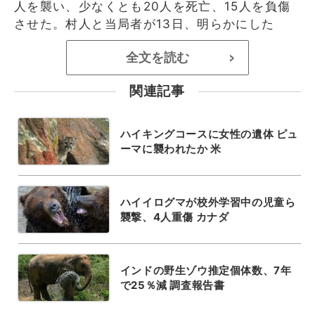
人を襲い、少なくとも20人を死亡、15人を負傷
させた。村人と当局者が13日、明らかにした
全文を読む
>
関連記事
ハイキングコースに女性の遺体 ピュ
ーマに襲われたか 米
ハイイログマが校外学習中の児童ら
襲撃、4人重傷 カナダ
インドの野生ゾウ推定個体数、7年
で25％減 調査報告書