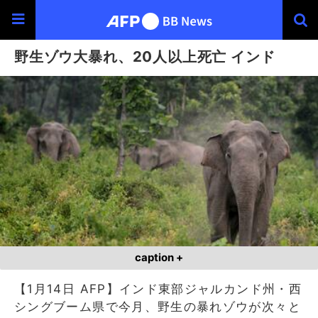
野生ゾウ大暴れ、20人以上死亡 インド
caption +
【1月14日 AFP】インド東部ジャルカンド州・西
シングブーム県で今月、野生の暴れゾウが次々と