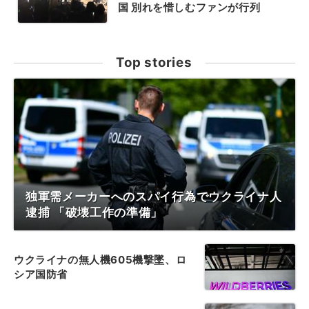
国 別れを惜しむファンが行列
Top stories
独軍需メーカーへのスパイ行為でウクライナ人
逮捕 「破壊工作の準備」
ウクライナの無人機605機撃墜、ロ
シア国防省