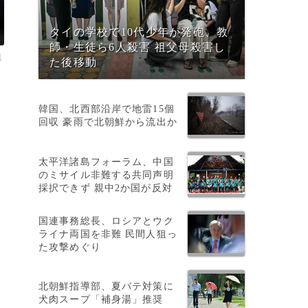
タイの学校で10代少年が発砲、教
師・生徒ら6人殺害 祖父母殺害し
1
た後移動
韓国、北西部沿岸で地雷15個
回収 豪雨で北朝鮮から流出か
太平洋諸島フォーラム、中国
のミサイル非難する共同声明
採択できず 親中2か国が反対
国連事務総長、ロシアとウク
ライナ両国を非難 民間人狙っ
た攻撃めぐり
北朝鮮指導部、夏バテ対策に
犬肉スープ「補身湯」推奨