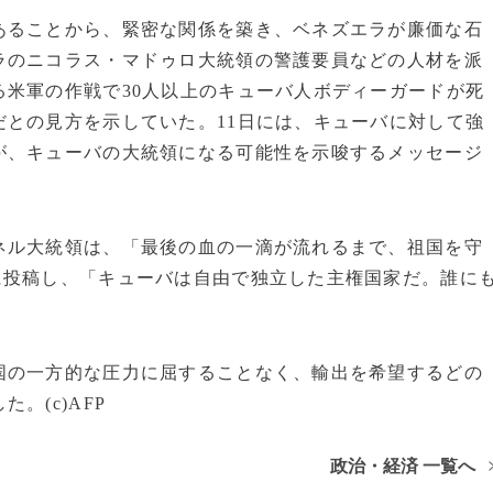
あることから、緊密な関係を築き、ベネズエラが廉価な石
ラのニコラス・マドゥロ大統領の警護要員などの人材を派
米軍の作戦で30人以上のキューバ人ボディーガードが死
との見方を示していた。11日には、キューバに対して強
が、キューバの大統領になる可能性を示唆するメッセージ
ネル大統領は、「最後の血の一滴が流れるまで、祖国を守
に投稿し、「キューバは自由で独立した主権国家だ。誰に
国の一方的な圧力に屈することなく、輸出を希望するどの
。(c)AFP
政治・経済 一覧へ