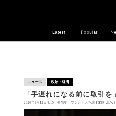
Latest
Popular
N
ニュース
政治・経済
「手遅れになる前に取引を
2026年1月12日 8:15
発信地：ワシントン/米国 [
米国
北米
]