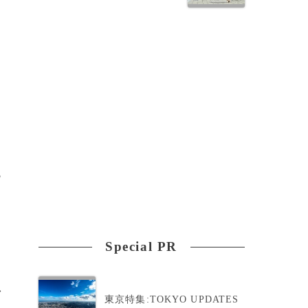
も
Special PR
>
東京特集:TOKYO UPDATES