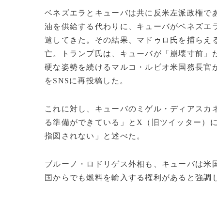
ベネズエラとキューバは共に反米左派政権で
油を供給する代わりに、キューバがベネズエ
遣してきた。その結果、マドゥロ氏を捕らえる
亡。トランプ氏は、キューバが「崩壊寸前」だ
硬な姿勢を続けるマルコ・ルビオ米国務長官
をSNSに再投稿した。
これに対し、キューバのミゲル・ディアスカ
る準備ができている」とX（旧ツイッター）
指図されない」と述べた。
ブルーノ・ロドリゲス外相も、キューバは米
国からでも燃料を輸入する権利があると強調した