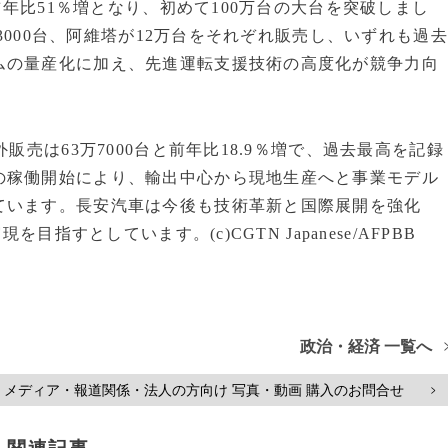
前年比51％増となり、初めて100万台の大台を突破しまし
万3000台、阿維塔が12万台をそれぞれ販売し、いずれも過去
ムの量産化に加え、先進運転支援技術の高度化が競争力向
販売は63万7000台と前年比18.9％増で、過去最高を記録
の稼働開始により、輸出中心から現地生産へと事業モデル
ています。長安汽車は今後も技術革新と国際展開を強化
目指すとしています。(c)CGTN Japanese/AFPBB
政治・経済 一覧へ
メディア・報道関係・法人の方向け 写真・動画 購入のお問合せ
>