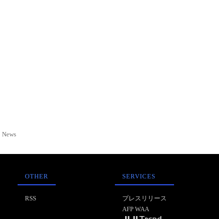
News
OTHER
SERVICES
RSS
プレスリリース
AFP WAA