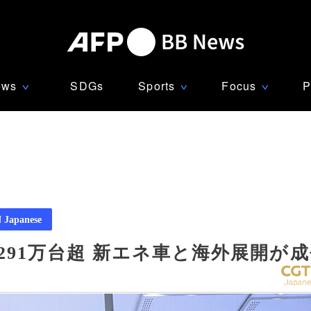
ews
SDGs
Sports
Focus
P
∨
∨
∨
Japanese
売291万台超 新エネ車と海外展開が