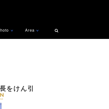
hoto
Area
∨
∨
成長をけん引