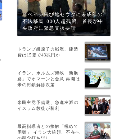
スペイン飛び地セウタに未成年の
不法移民1000人超残留、首長が中
央政府に緊急支援要請
トランプ級原子力戦艦、建造
費は15隻で43兆円か
プ
イラン、ホルムズ海峡「新航
路」でオマーンと合意 再開は
米の封鎖解除次第
同
米民主党予備選、急進左派の
イスラム教徒が勝利
最高指導者との接触「極めて
困難」 イラン大統領、不在へ
の懸念打ち消し