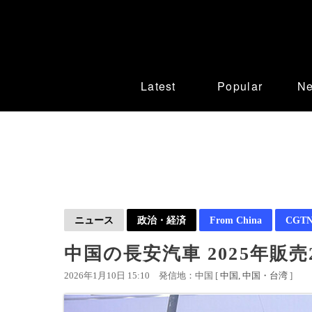
Latest
Popular
N
ニュース
政治・経済
From China
CGTN 
中国の長安汽車 2025年販
2026年1月10日 15:10
発信地：中国 [
中国
中国・台湾
]