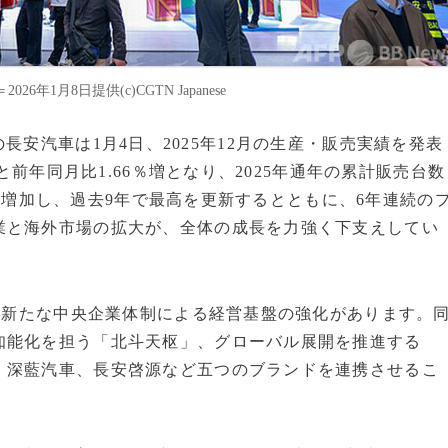
1月8日提供(c)CGTN Japanese
車大手の長安汽車は1月4日、2025年12月の生産・販売実績を発表
台と前年同月比1.66％増となり、2025年通年の累計販売台数
54％増加し、過去9年で最高を更新するとともに、6年連続の
業と海外市場の拡大が、全体の成長を力強く下支えしてい
した新たな中央企業体制による経営基盤の強化があります。
知能化を担う「北斗天枢」、グローバル展開を推進する
、深藍汽車、長安啓源など五つのブランドを連携させるこ