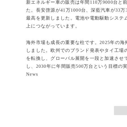
新エネルギー車の販売は年間110万9000台と
た。長安啓源が41万1000台、深藍汽車が33
最高を更新しました。電池や電動駆動システ
上につながっています。
海外市場も成長の重要な柱です。2025年の海外
しました。欧州でのブランド発表やタイ工場
を転換し、グローバル展開を一段と加速させ
し、2030年に年間販売500万台という目標の実現を
News