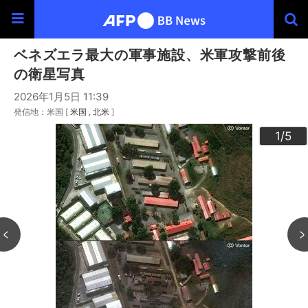
ベネズエラ最大の軍事施設、米軍攻撃前後
の衛星写真
2026年1月5日 11:39
発信地：米国 [
米国
北米
]
3
4
2
5
1
/5
/5
/5
/5
/5