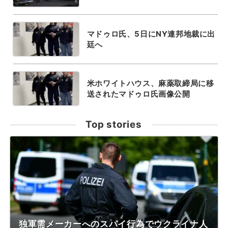
マドゥロ氏、5日にNY連邦地裁に出
廷へ
米ホワイトハウス、麻薬取締局に移
送されたマドゥロ氏画像公開
Top stories
独軍需メーカーへのスパイ行為でウクライナ人