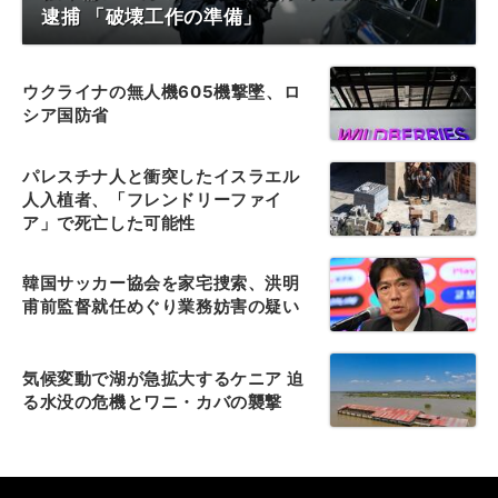
逮捕 「破壊工作の準備」
ウクライナの無人機605機撃墜、ロ
シア国防省
パレスチナ人と衝突したイスラエル
人入植者、「フレンドリーファイ
ア」で死亡した可能性
韓国サッカー協会を家宅捜索、洪明
甫前監督就任めぐり業務妨害の疑い
気候変動で湖が急拡大するケニア 迫
る水没の危機とワニ・カバの襲撃