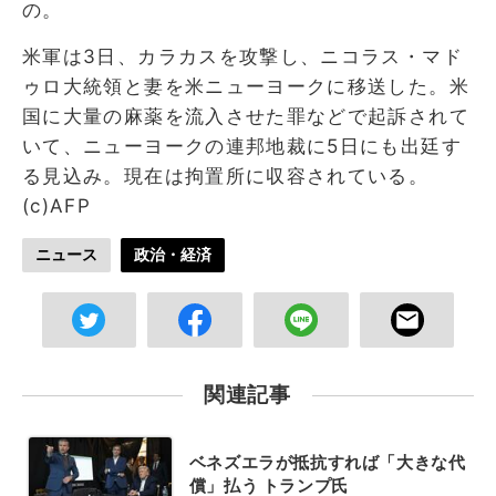
の。
米軍は3日、カラカスを攻撃し、ニコラス・マド
ゥロ大統領と妻を米ニューヨークに移送した。米
国に大量の麻薬を流入させた罪などで起訴されて
いて、ニューヨークの連邦地裁に5日にも出廷す
る見込み。現在は拘置所に収容されている。
(c)AFP
ニュース
政治・経済
関連記事
ベネズエラが抵抗すれば「大きな代
償」払う トランプ氏