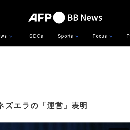
ews
SDGs
Sports
Focus
P
∨
∨
∨
ネズエラの「運営」表明
]