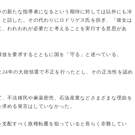
ラの新たな指導者になるという期待に対しては以外にも冷
」と話した。その代わりにロドリゲス氏を担ぎ、「彼女は
に、われわれが必要だと考えることを実行する意思があ
解放を要求するとともに国を「守る」と述べている。
と24年の大統領選で不正を行ったとし、その正当性を認め
て、不法移民や麻薬密売、石油産業などさまざまな理由を
を求める発言はしていなかった。
を支配すべく政権転覆を狙っていると長らく非難してい