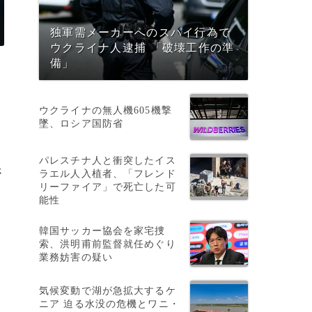
独軍需メーカーへのスパイ行為で
ウクライナ人逮捕 「破壊工作の準
備」
ウクライナの無人機605機撃
墜、ロシア国防省
パレスチナ人と衝突したイス
さ
ラエル人入植者、「フレンド
リーファイア」で死亡した可
能性
韓国サッカー協会を家宅捜
索、洪明甫前監督就任めぐり
業務妨害の疑い
気候変動で湖が急拡大するケ
ニア 迫る水没の危機とワニ・