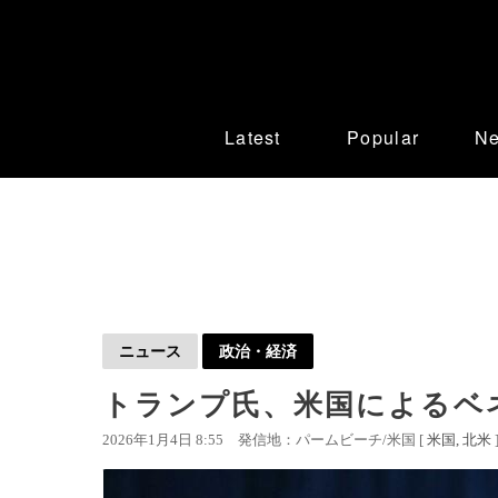
Latest
Popular
N
ニュース
政治・経済
トランプ氏、米国によるベ
2026年1月4日 8:55
発信地：パームビーチ/米国 [
米国
北米