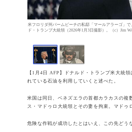
米フロリダ州パームビーチの私邸「マールアラーゴ」で
ド・トランプ大統領（2026年1月3日撮影）。（c）Jim WAT
【1月4日 AFP】ドナルド・トランプ米大
れている石油を利用していくと述べた。
米国は同日、ベネズエラの首都カラカスの複
ス・マドゥロ大統領とその妻を拘束。マドゥ
危険な作戦が成功したとはいえ、この先どう