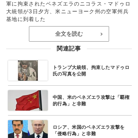
軍に拘束されたベネズエラのニコラス・マドゥロ
大統領が3日夕方、米ニューヨーク州の空軍州兵
基地に到着した
全文を読む
>
関連記事
トランプ大統領、拘束したマドゥロ
氏の写真を公開
中国、米のベネズエラ攻撃は「覇権
的行為」と非難
ロシア、米国のベネズエラ攻撃を
「侵略行為」と非難