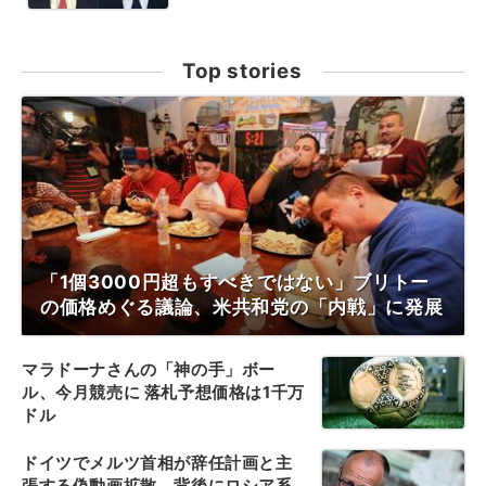
Top stories
「1個3000円超もすべきではない」ブリトー
の価格めぐる議論、米共和党の「内戦」に発展
マラドーナさんの「神の手」ボー
ル、今月競売に 落札予想価格は1千万
ドル
ドイツでメルツ首相が辞任計画と主
張する偽動画拡散、背後にロシア系