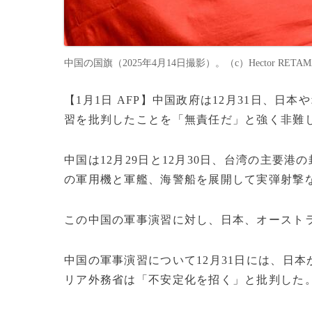
中国の国旗（2025年4月14日撮影）。（c）Hector RETAMA
【1月1日 AFP】中国政府は12月31日、
習を批判したことを「無責任だ」と強く非難
中国は12月29日と12月30日、台湾の主要
の軍用機と軍艦、海警船を展開して実弾射撃
この中国の軍事演習に対し、日本、オースト
中国の軍事演習について12月31日には、日
リア外務省は「不安定化を招く」と批判した