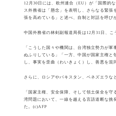
12月30日には、欧州連合（EU）が「国際
ス外務省は「懸念」を表明し、さらなる緊張
張を高めている」と述べ、自制と対話を呼び
中国外務省の林剣副報道局長は12月31日、
「こうした国々や機関は、台湾独立勢力が軍
ぬふりしている」「一方、中国が国家主権と
し、事実を歪曲（わいきょく）し、善悪を混
さらに、ロシアやパキスタン、ベネズエラな
「国家主権、安全保障、そして領土保全を守
湾問題において、一線を越える言語道断な挑
た。(c)AFP