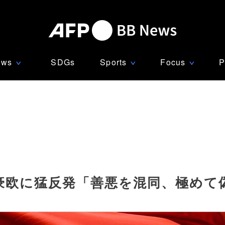
ews
SDGs
Sports
Focus
P
∨
∨
∨
豪欧に猛反発「善悪を混同、極めて