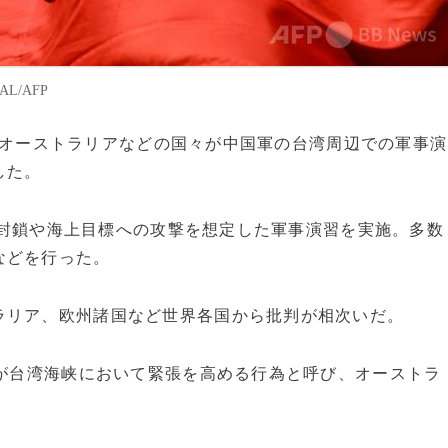
L/AFP
日本やオーストラリアなどの国々が中国軍の台湾周辺での軍事演
した。
港の封鎖や海上目標への攻撃を想定した軍事演習を実施。多数
などを行った。
ラリア、欧州諸国など世界各国から批判が相次いだ。
本が台湾海峡において緊張を高める行為と呼び、オーストラ
。