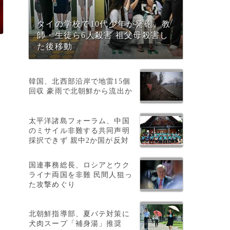
タイの学校で10代少年が発砲、教
師・生徒ら6人殺害 祖父母殺害し
た後移動
韓国、北西部沿岸で地雷15個
回収 豪雨で北朝鮮から流出か
太平洋諸島フォーラム、中国
のミサイル非難する共同声明
採択できず 親中2か国が反対
国連事務総長、ロシアとウク
ライナ両国を非難 民間人狙っ
た攻撃めぐり
北朝鮮指導部、夏バテ対策に
犬肉スープ「補身湯」推奨