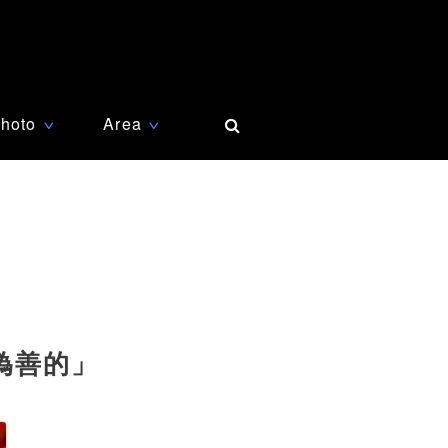
hoto
Area
∨
∨
偽善的」