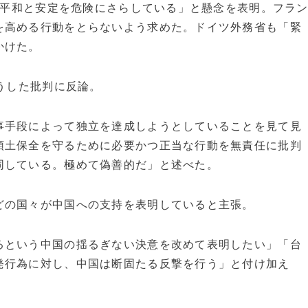
的な平和と安定を危険にさらしている」と懸念を表明。フラ
を高める行動をとらないよう求めた。ドイツ外務省も「緊
かけた。
こうした批判に反論。
事手段によって独立を達成しようとしていることを見て見
領土保全を守るために必要かつ正当な行動を無責任に批判
同している。極めて偽善的だ」と述べた。
どの国々が中国への支持を表明していると主張。
るという中国の揺るぎない決意を改めて表明したい」「台
発行為に対し、中国は断固たる反撃を行う」と付け加え