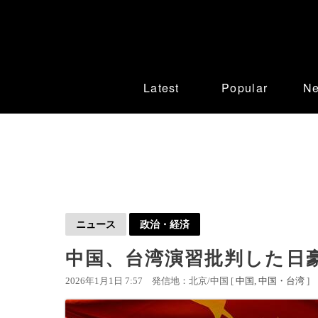
Latest
Popular
N
ニュース
政治・経済
中国、台湾演習批判した日
2026年1月1日 7:57
発信地：北京/中国 [
中国
中国・台湾
]