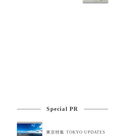
ン
Special PR
東京特集:TOKYO UPDATES