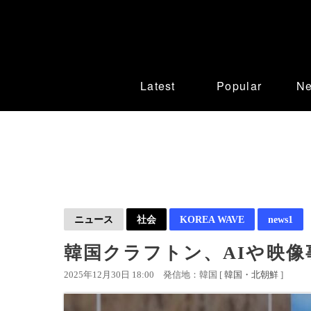
Latest
Popular
N
ニュース
社会
KOREA WAVE
news1
韓国クラフトン、AIや映
2025年12月30日 18:00
発信地：韓国 [
韓国・北朝鮮
]