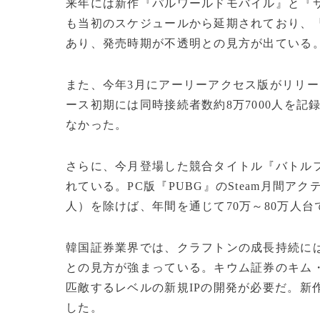
来年には新作『パルワールドモバイル』と『
も当初のスケジュールから延期されており、
あり、発売時期が不透明との見方が出ている
また、今年3月にアーリーアクセス版がリリー
ース初期には同時接続者数約8万7000人を記
なかった。
さらに、今月登場した競合タイトル『バトルフ
れている。PC版『PUBG』のSteam月間ア
人）を除けば、年間を通じて70万～80万人
韓国証券業界では、クラフトンの成長持続には
との見方が強まっている。キウム証券のキム・
匹敵するレベルの新規IPの開発が必要だ。新
した。