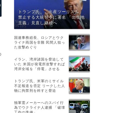
トランプ氏、「出産ツーリズム」
禁止する大統領令に署名 「出生地
主義」見直し継続へ
国連事務総長、ロシアとウク
ライナ両国を非難 民間人狙っ
た攻撃めぐり
の
イラン、湾岸諸国を脅迫して
いた 米国が発電所攻撃すれば
湾岸全域を「停電」させる
トランプ氏、米軍のミサイル
不足報道を否定 リークした人
物に拘禁刑を科すと脅迫
独軍需メーカーへのスパイ行
為でウクライナ人逮捕 「破壊
工作の準備」