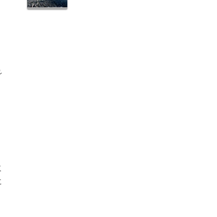
れ
も
れ
欠
に