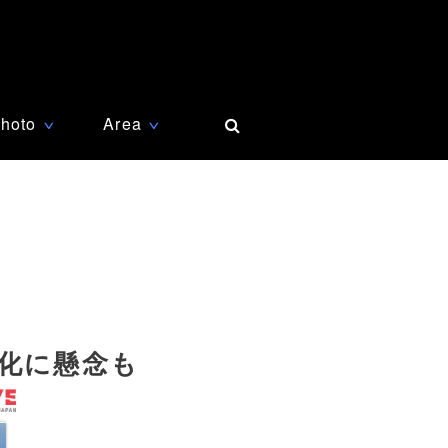
hoto
Area
∨
∨
期化に懸念も