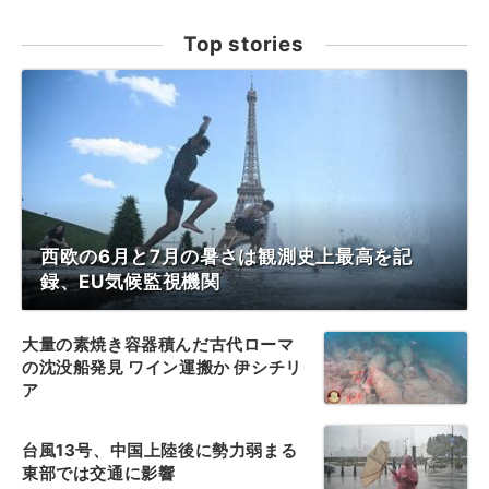
Top stories
西欧の6月と7月の暑さは観測史上最高を記
録、EU気候監視機関
大量の素焼き容器積んだ古代ローマ
の沈没船発見 ワイン運搬か 伊シチリ
ア
台風13号、中国上陸後に勢力弱まる
東部では交通に影響