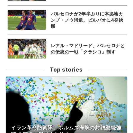
バルセロナが2年半ぶりに本拠地カ
ンプ・ノウ帰還、ビルバオに4発快
勝
レアル・マドリード、バルセロナと
の伝統の一戦「クラシコ」制す
Top stories
イラン革命防衛隊、ホルムズ海峡の封鎖継続強