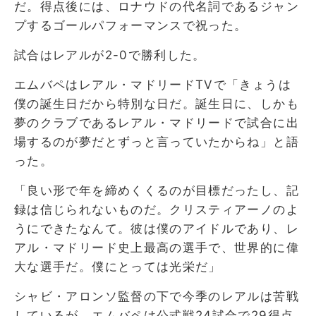
だ。得点後には、ロナウドの代名詞であるジャン
プするゴールパフォーマンスで祝った。
試合はレアルが2-0で勝利した。
エムバペはレアル・マドリードTVで「きょうは
僕の誕生日だから特別な日だ。誕生日に、しかも
夢のクラブであるレアル・マドリードで試合に出
場するのが夢だとずっと言っていたからね」と語
った。
「良い形で年を締めくくるのが目標だったし、記
録は信じられないものだ。クリスティアーノのよ
うにできたなんて。彼は僕のアイドルであり、レ
アル・マドリード史上最高の選手で、世界的に偉
大な選手だ。僕にとっては光栄だ」
シャビ・アロンソ監督の下で今季のレアルは苦戦
しているが、エムバペは公式戦24試合で29得点