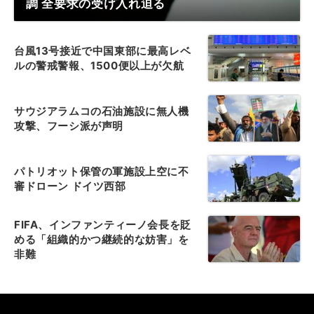
調 全要求の受け入れ迫る
台風13号接近で中国東部に最高レベ
ルの警戒警報、1500便以上が欠航
サウジアラムコの石油施設に無人機
攻撃、フーシ派が声明
パトリオット保管の軍施設上空に不
審ドローン ドイツ西部
FIFA、インファンティーノ会長を貶
める「組織的かつ継続的な妨害」を
非難