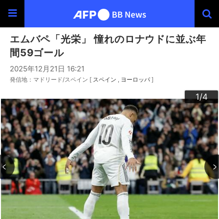
エムバペ「光栄」 憧れのロナウドに並ぶ年
間59ゴール
2025年12月21日 16:21
発信地：マドリード/スペイン [
スペイン
ヨーロッパ
]
3
4
2
1
/4
/4
/4
/4